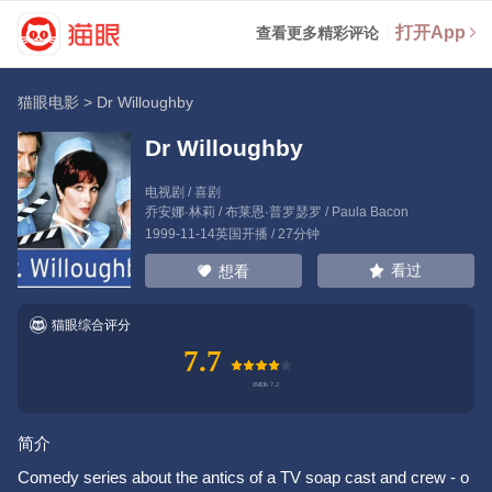
打开App
查看更多精彩评论
猫眼电影
>
Dr Willoughby
Dr Willoughby
电视剧 / 喜剧
乔安娜·林莉
/
布莱恩·普罗瑟罗
/
Paula Bacon
1999-11-14英国开播 / 27分钟
看过
想看
猫眼综合评分
7.7
简介
Comedy series about the antics of a TV soap cast and crew - o