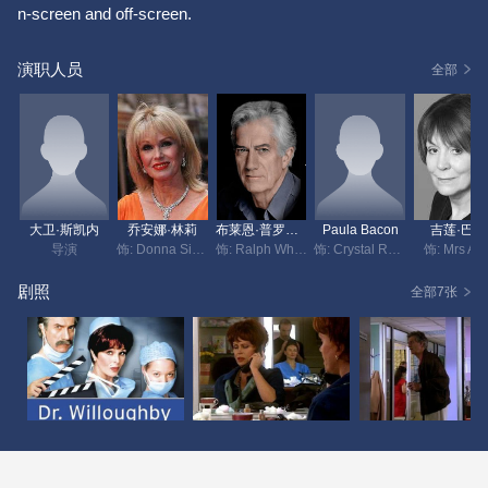
n-screen and off-screen.
演职人员
全部
大卫·斯凯内
乔安娜·林莉
布莱恩·普罗瑟罗
Paula Bacon
吉莲·巴奇
导演
饰: Donna Sinclair
饰: Ralph Whatman
饰: Crystal Reynolds
饰: Mrs Aja
剧照
全部7张