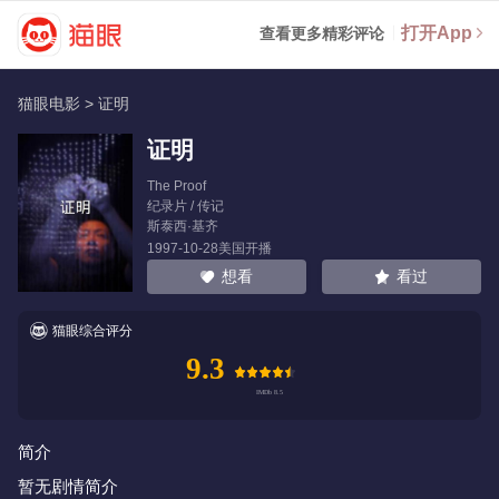
打开App
查看更多精彩评论
猫眼电影
>
证明
证明
The Proof
纪录片 / 传记
斯泰西·基齐
1997-10-28美国开播
看过
想看
猫眼综合评分
9.3
简介
暂无剧情简介