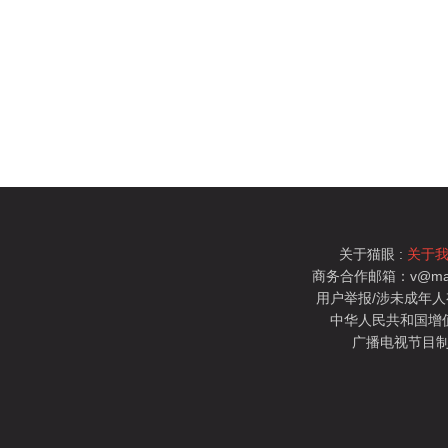
关于猫眼 :
关于
商务合作邮箱：v@mao
用户举报/涉未成年人有害信
中华人民共和国增值电
广播电视节目制
猫眼电影