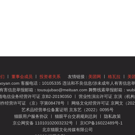
我们
董事会成员
投资者关系
友情链接 :
美团网
格瓦拉
美
yan.com 客服电话：10105335 违法和不良信息/涉未成年人有害信息举报
息举报邮箱：tousujubao@meituan.com 舞弊线索举报邮箱：wubiju
信业务经营许可证 京B2-20190350
营业性演出许可证 京演（机构）
作经营许可证 （京）字第08478号
网络文化经营许可证 京网文（2022）
艺术品经营单位备案证明 京东艺（2022）0095号
猫眼用户服务协议
猫眼平台交易规则总则
隐私政策
京公网安备 11010102003232号
京ICP备16022489号-1
北京猫眼文化传媒有限公司