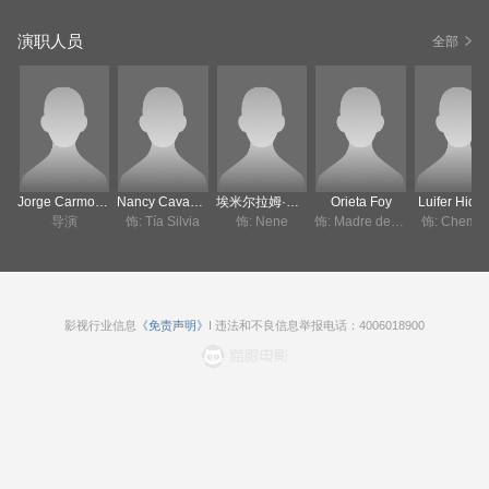
演职人员
全部
Jorge Carmona
Nancy Cavagñari
埃米尔拉姆·科西奥
Orieta Foy
Luifer Hida
导演
饰: Tía Silvia
饰: Nene
饰: Madre de Misterio
饰: Chemic
影视行业信息
《免责声明》
I 违法和不良信息举报电话：4006018900