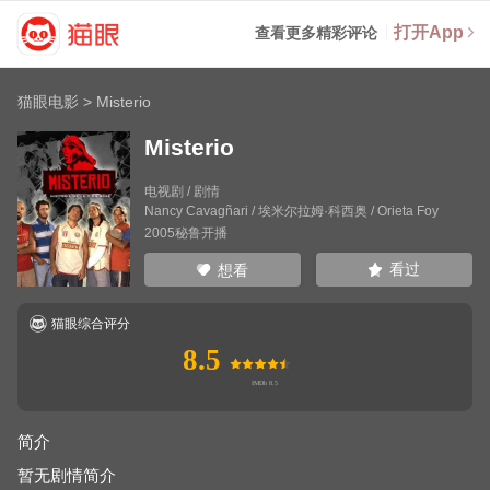
打开App
查看更多精彩评论
猫眼电影
>
Misterio
Misterio
电视剧 / 剧情
Nancy Cavagñari
/
埃米尔拉姆·科西奥
/
Orieta Foy
2005秘鲁开播
看过
想看
猫眼综合评分
8.5
简介
暂无剧情简介