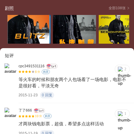
并发现了巴里·怀斯藏匿罗伯警服和手枪等的地方——巴里·怀斯
剧照
全部108张
长时间停放在在某车库汽车后备箱。他以此为筹码，向邓洛浦
所要5万英镑的信息费。双方在某酒吧成交，雷德诺在去洗手间
数钱的时候被跟踪已久的巴里.怀斯杀害，钱也被拿走。邓洛浦
发现雷德诺被杀后报案并向警方坦白。警方根据邓洛浦提供的
信息，找到了罗伯的遗物。但在调取停车场监控记录的时候发
现摄像设备是坏的。布伦特随后返回警局，发现凶手杀人是有
短评
顺序的，就是每个逮捕过巴里.怀斯的警察都会顺序遇害，而下
一个就是某黑人女警（该人之前曾在贩毒团伙当卧底，一直没
cpc3491531116
2
8
分
购票
有戒除毒瘾），警察火速赶往现场。凶手果然已经埋伏并准备
等火车的时候和朋友两个人包场看了一场电影，电影不
杀害该警察了，但被半路杀出的程咬金——黑人女警的邻居救
是很好看，平淡无奇
了下来，但该邻居被凶手杀死，凶手逃窜到一家旅馆。警方发
2015-11-23
0
回复
布电视通缉令，嫌疑人所在的旅馆报案，警察在抓捕过程中发
现巴里.怀斯刚刚从旅馆逃跑，布伦特追了很久，最终在火车站
了了666
抓到了嫌疑人，但由于证据不足，48小时候把他释放了，巴里.
1
10
分
购票
怀斯嚣张的离开并接受记者采访。在罗伯的葬礼上，巴里·怀斯
才两块钱电影票，超值，希望多点这样活动
穿着警服偷偷来到了葬礼现场，他这次的目的是杀害主角布伦
2015-11-19
0
回复