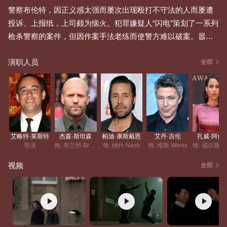
警察布伦特，因正义感太强而屡次出现殴打不守法的人而屡遭
投诉、上报纸，上司颇为恼火。犯罪嫌疑人“闪电”策划了一系列
枪杀警察的案件，但因作案手法老练而使警方难以破案。嚣张
的“闪电”在每次作案前后都会和某报社负责犯罪版块的编辑邓洛
演职人员
浦报告他杀人的细节。邓洛浦为了自己出名而没有通知警方，
全部
每次都能让警方试图封锁消息的计划破灭，也因此被警方注
意。布伦特接到为赚信息费而提供线索的线人雷德诺报告（悲
剧的雷德诺一分钱没拿到还被布伦特教训了一顿），一家名为
“孔雀健身房”的会员巴里.怀斯（即犯罪嫌疑人闪电），在youtu
be上传了一个杀害警犬的视频，并扬言这只是“练习”。布伦特
艾略特·莱斯特
杰森·斯坦森
帕迪·康斯戴恩
艾丹·吉伦
扎威·阿什
去了新上司波特.纳什（同性恋）家里，并和他成了朋友，纳什
导演
饰: 布兰特 Brant
饰: 纳什 Nash
饰: 维斯 Weiss
饰: 福尔斯 Fa
告诉他自己是因为殴打了一个警察们明知是侵害儿童、但没有
视频
全部
证据的犯罪分子，才被降职到了这个警局。布伦特和纳什检查
了巴里.怀斯的住处，巴里·怀斯假装很友善但被布伦特怀疑。紧
接着，巴里.怀斯杀害了布伦特的原上司罗伯，并焚毁了他的住
处。警察在现场没有找到任何证据信息，除了一个“孔雀健身房”
的标识。雷德诺凭借自己的小聪明，发现了巴里·怀斯的踪迹，