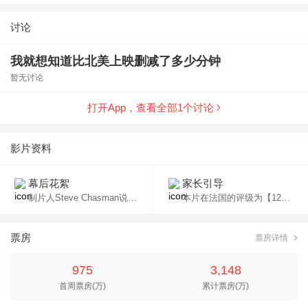
讨论
我就想知道比北美上映删减了多少分钟
暂无讨论
打开App，查看全部
1
个讨论
影片资料
幕后花絮
家长引导
制片人Steve Chasman说，早在两年前他就已经读过电影的剧本，也认为杰森·斯坦森能够出色地饰演该角色，只可惜当时资金没有到位。一年后与Kamasa接洽之后才让该片得以拍摄。
本片在法国的评级为【12】，未满12岁的儿童禁止观看。
票房
票房详情
975
3,148
首周票房(万)
累计票房(万)