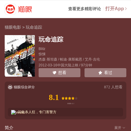
打开App
查看更多精彩评论
猫眼电影
>
玩命追踪
玩命追踪
Blitz
惊悚
杰森·斯坦森
/
帕迪·康斯戴恩
/
艾丹·吉伦
2012-03-16中国大陆上映 / 97分钟
看过
想看
872
人想看
猫眼综合评分
8.1
闪电杀人狂，专门害警方
简介
展开