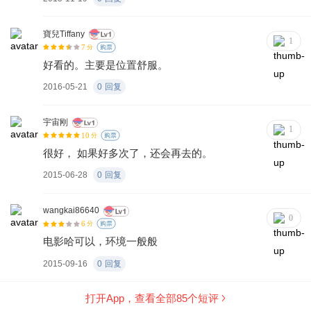
特，布伦特和纳什却恰好设了陷阱，巴里.怀斯尾随布伦特到了
一个楼的阳台 。
寶兒Tiffany
1
7
分
购票
好看的。主要是位置舒服。
2016-05-21
0
回复
宇宙刚
1
10
分
购票
很好， 如果好多次了，还会再去的。
2015-06-28
0
回复
wangkai86640
0
6
分
购票
电影哈可以，环境一般般
2015-09-16
0
回复
打开App，查看全部
85
个短评