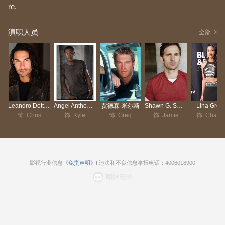
re.
演职人员
全部
Leandro Dottavio
Angel Anthony Marrero
贾德森·米尔斯
Shawn G. Smith
Lina Gree
饰: Chris
饰: Kyle
饰: Greg
饰: Jamie
饰: Chanc
影视行业信息
《免责声明》
I 违法和不良信息举报电话：4006018900