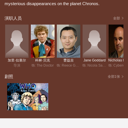
mysterious disappearances on the planet Chronos.
演职人员
全部
加里·拉塞尔
科林·贝克
曹益吉
Jane Goddard
Nic
导演
饰: The Doctor
饰: Reece Goddard
饰: Nicola Savage
剧照
全部1张