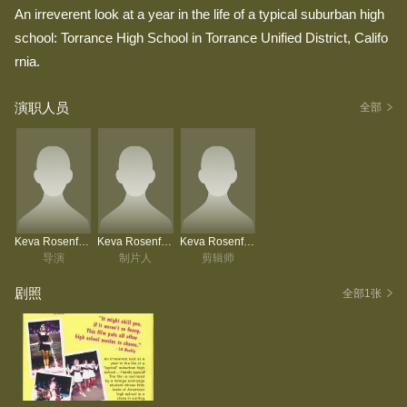
An irreverent look at a year in the life of a typical suburban high
school: Torrance High School in Torrance Unified District, Califo
rnia.
演职人员
全部
Keva Rosenfeld
Keva Rosenfeld
Keva Rosenfeld
导演
制片人
剪辑师
剧照
全部1张