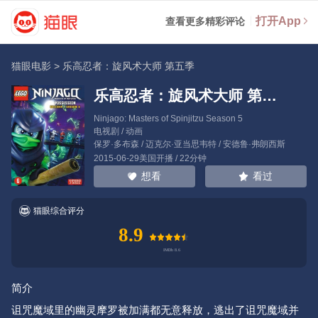
打开App
查看更多精彩评论
猫眼电影
>
乐高忍者：旋风术大师 第五季
乐高忍者：旋风术大师 第五季
Ninjago: Masters of Spinjitzu Season 5
电视剧 / 动画
保罗·多布森
/
迈克尔·亚当思韦特
/
安德鲁·弗朗西斯
2015-06-29美国开播 / 22分钟
看过
想看
猫眼综合评分
8.9
简介
诅咒魔域里的幽灵摩罗被加满都无意释放，逃出了诅咒魔域并