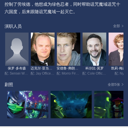
控制了劳埃德，他想成为绿色忍者，同时帮助诅咒魔域诅咒十
六国度，后来跟随诅咒魔域一起灭亡。
演职人员
全部
保罗·多布森
迈克尔·亚当思韦特
安德鲁·弗朗西斯
科尔比·莫罗
凯莉·梅茲
配: Sensei Wu Night Watchman
配: Jay Officer O'Doyle
配: Morro Fire Breather
配: Cole Officer Noonan
配: Nya
剧照
全部5张