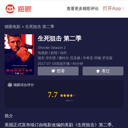
打开App
查看更多精彩评论
猫眼电影
>
生死狙击 第二季
生死狙击 第二季
Shooter Season 2
电视剧 / 剧情 / 动作
瑞安·菲利普
/
珊特尔·范圣滕
/
辛希亚·阿戴-罗宾森
2017-07-18美国开播 / 40分钟
看过
想看
猫眼综合评分
7.7
简介
美国正式宣布续订由电影改编的美剧《生死狙击》第二季。