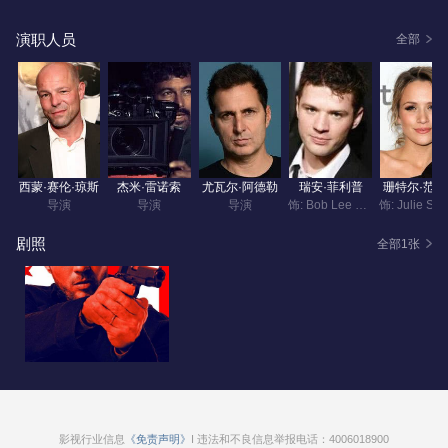
演职人员
全部
西蒙·赛伦·琼斯
杰米·雷诺索
尤瓦尔·阿德勒
瑞安·菲利普
珊特尔·范
导演
导演
导演
饰: Bob Lee Swagger
剧照
全部1张
影视行业信息
《免责声明》
I 违法和不良信息举报电话：4006018900