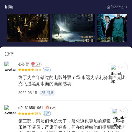
后，决定找到小天狼星并与之决斗。一场恶战迫在眉睫，小天
剧照
全部227张
狼星不是传闻中无恶不作的凶徒 。
短评
心织雪
1126
10
分
购票
终于为当年错过的电影补票了🥲 永远为哈利骑着巴克比
克飞过黑湖水面的画面感动
2022-08-15
25
回复
ePL618581961
272
10
分
购票
第三部，演员们也长大了，服化道也更加的精良，邓校
虽换了演员，严肃了好多，但在给赫敏他们提醒回到过