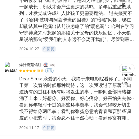
小时候爱看《哈利·波特》，是因为跟他同岁，跟着哈利
一起成长，所以才会产生更深的共鸣。多年后重温该系
列，才发觉或许成年人比孩子更需要魔法。 过去接受不
了《哈利·波特与阿兹卡班的囚徒》的“暗黑”风格，现在
却能从其中挖掘出从前被忽略了的“暖色调”：哈利在学习
守护神魔咒时想起的那段关于父母的快乐回忆，小天狼
星说的那句“爱我们的人永远不会离开我们”。尽管到最后
小天狼星都没有像一般童话故事会有的结局那样洗清冤
2024-10-27
0
回复
屈，还是继续过着漂泊不定的逃亡生活，看似一切都白
忙活了，但是一句“你知道我是清白的就足够了”，又像是
夜空中最亮的星，虽然遥不可及，却能在心中留下永恒
爆汁蘑菇馅饼
6
10
的光芒。 小时侯去影院看这一部，只要15块钱，当时还
分
购票
觉得很贵。二十年过去了，很多东西都变了，很多东西
Dear Sirus: 亲爱的小天，我终于来电影院看你了。不同
又都没变。诚如邓布利多所言——时间真是神秘，有无
于第一次看的时候那种期待，这一次我读过了原著，知
穷的力量……
道所有的过往和所有即将发生的事，一瞬间全部情绪都
涌了上来，好想你、好爱你、好心疼你、好害怕失去你··
看到你年轻时干过的那些坏事蠢事，我会气得咬牙切齿
恨不得给你两巴掌；看到你张扬恣意的青春和耍那些调
皮的小把戏时，我会忍不住怦然心动；看到你富有却混
乱不堪的家庭对你百般折磨时，我感觉自己好像比你还
2024-11-17
0
回复
要痛：看到你被还告而进了阿兹卡班时，我觉得万念俱
灰，为你哭了一场又一场；看到你苦苦熬过十二年，成