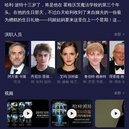
哈利·波特十三岁了，将是他在 霍格沃茨魔法学校的第三个年
头。在他的生日那天，不过白天哈利收到了来自姨夫的一份最
为糟糕的生日礼物——玛姬姑妈要来这里住上一个星期！这个
女人每次出现在哈利面前都会给哈利带来不愉快的记忆。这次
演职人员
也不例外，她开始无休止的侮辱哈利已经故去的父母，忍无可
全部
忍的哈利终于让她成了一个飞向蓝天的人形气球。怒气冲冲的
哈利收拾好行李离开了 女贞路4号，在黑暗中他看到了一只巨
大的黑狗，但是在瞬间它就失去的踪影。正当哈利疑惑不解的
时候，远处驶来了魔法部的爵士公车。就这样，哈利来到了伦
敦 对角巷。而哈利一直对魔法部为什么没有因为他对麻瓜乱施
12,014
人评
阿方索·卡隆
丹尼尔·雷德克里夫
艾玛·沃特森
鲁伯特·格林特
理查德
魔法而惩罚他感到疑惑，但渐渐他明白了事情的原委。阿兹卡
导演
饰: 哈利·波特 Harry Potter
饰: 赫敏·格兰杰 Hermione Granger
饰: 罗恩·韦斯莱 Ron Weasley
班的监狱中逃出了被传为万恶不赦的 小天狼星布莱克，据说布
视频
全部
莱克是伏地魔最为得力的助手，用一条咒语杀死了13个人，而
他逃出 阿兹卡班的原因就是要寻找哈利·波特，阿兹卡班监狱已
经派出了 摄魂怪来追捕小天狼星。不过事情并不像风传中的那
样简单，小天狼星本是哈利父母的好朋友和哈利的教父。哈利
得知自己的父母是因为小天狼星的出卖而被伏地魔杀害的之