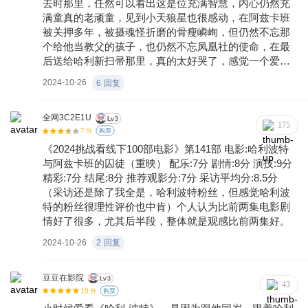
去时那里，任然可以看出这是位充满智慧，内心仍然充
满童真的老顽童，见到小天狼星也很感动，在阿兹卡班
被关押多年，被摄魂怪折磨的骨瘦嶙峋，但仍然不忘那
个给他当教父的孩子，也仍然不忘凤凰社的使命，在最
后送给哈利新扫帚那里，真的太好哭了，感觉一个爱着
哈利的长辈又回来了，他小心翼翼的问哈利愿不愿意同
2024-10-26
6
回复
他一起住，给了哈利从小到大未曾有过的亲情，哈利以
后再也不是一个没人为他签承诺书的小孩了！ 这次选了
午夜场，主要是阿兹卡班这一部偏恐怖风，更有氛围。
全网3C2E1U
175
7
看完之后也是感触量多，独自一人走在回家的路上，嘴
分
购票
里哼着海德薇变奏曲，虽然没有朋友，没有爱人可以分
《2024挑战看线下100部电影》第141部 电影:哈利波特
享观后感，但仍然觉得自己是个被温暖着的人，觉得这
与阿兹卡班的囚徒（重映） 配乐:7分 剧情:8分 演技:9分
一切都是美好值得的，永远感恩哈利波特，给了我一个
精彩:7分 结尾:8分 推荐观影分:7分 采访平均分:8.5分
成年人难以寻觅的温柔与幸福。
（采访还是除了我全是，哈利波特粉丝，但感觉哈利波
特的粉丝很理性评价也中肯）个人认为​比前两集电影剧
情好了很多，尤其后半段，整体就是观感比前两集好。
2024-10-26
2
回复
豆豆在影院
43
10
分
购票