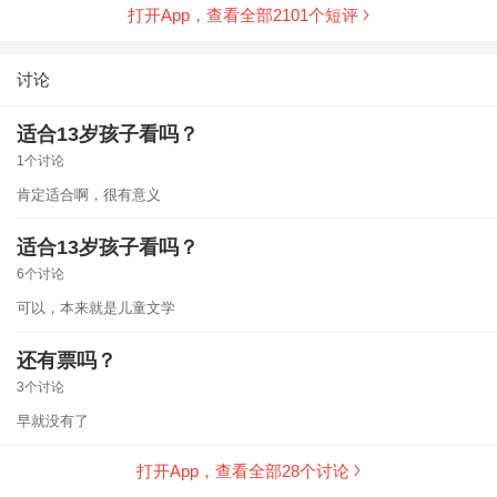
打开App，查看全部
2101
个短评
长为一个真正可靠的、值得信赖的格兰芬多时，我又心
酸又幸福：看到你去世的时候，我被震撼得一下都没反
应过来，书都翻过了十好几页眼泪才慢慢地打湿了页脚··
讨论
····· 你只是个小说里的人物，你一生的悲欢不过是作者
笔下的灵感。但我因你而起的那些笑与泪却是活生生
适合13岁孩子看吗？
的，来自我的心，所以你也变得鲜活了。是你让我拥有
了这些生动的感情，而我的情感也赋予了你灵动的生
1个讨论
命，此刻你不只是一个角色了，你是独一无二的留在我
肯定适合啊，很有意义
心底的Sirius Black. 我们因爱而不朽🪄
适合13岁孩子看吗？
6个讨论
可以，本来就是儿童文学
还有票吗？
3个讨论
早就没有了
打开App，查看全部
28
个讨论