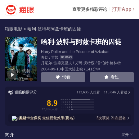
打开App
查看更多精彩评论
猫眼电影
>
哈利·波特与阿兹卡班的囚徒
哈利·波特与阿兹卡班的囚徒
Harry Potter and the Prisoner of Azkaban
奇幻 / 冒险
丹尼尔·雷德克里夫
/
艾玛·沃特森
/
鲁伯特·格林特
2004-09-10中国大陆上映 / 141分钟
看过
想看
猫眼购票评分
113,635
人想看
116,846
人看过
8.9
奥斯卡金像奖
最佳视觉效果(提名)
5
次获奖
21
次提名
简介
展开