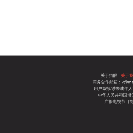
关于猫眼 :
关于
商务合作邮箱：v@mao
用户举报/涉未成年人有害信
中华人民共和国增值电
广播电视节目制
猫眼电影