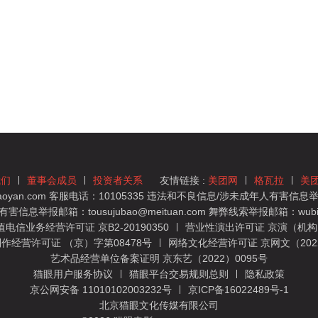
我们
董事会成员
投资者关系
友情链接 :
美团网
格瓦拉
美
yan.com 客服电话：10105335 违法和不良信息/涉未成年人有害信息举报
息举报邮箱：tousujubao@meituan.com 舞弊线索举报邮箱：wubiju
信业务经营许可证 京B2-20190350
营业性演出许可证 京演（机构）
作经营许可证 （京）字第08478号
网络文化经营许可证 京网文（2022）
艺术品经营单位备案证明 京东艺（2022）0095号
猫眼用户服务协议
猫眼平台交易规则总则
隐私政策
京公网安备 11010102003232号
京ICP备16022489号-1
北京猫眼文化传媒有限公司