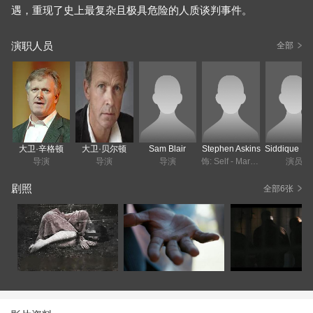
遇，重现了史上最复杂且极具危险的人质谈判事件。
演职人员
全部
大卫·辛格顿
大卫·贝尔顿
Sam Blair
Stephen Askins
S
导演
导演
导演
饰: Self - Maritime Lawyer
演员
剧照
全部6张