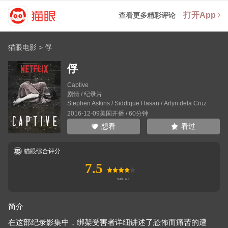
打开App
查看更多精彩评论
猫眼电影
>
俘
俘
Captive
剧情 / 纪录片
Stephen Askins
/
Siddique Hasan
/
Arlyn dela Cruz
2016-12-09美国开播 / 60分钟
看过
想看
猫眼综合评分
7.5
简介
在这部纪录影集中，绑架受害者详细讲述了恐怖而痛苦的遭