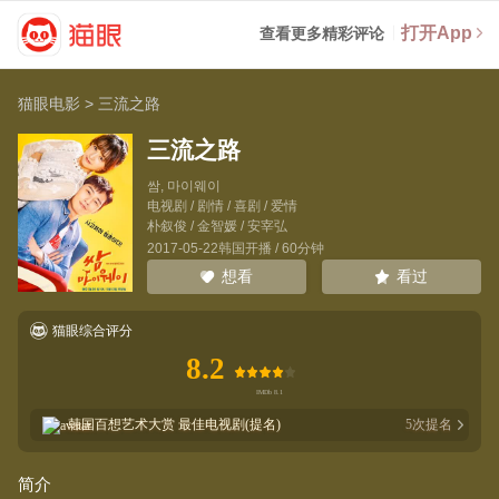
打开App
查看更多精彩评论
猫眼电影
>
三流之路
三流之路
쌈, 마이웨이
电视剧 / 剧情 / 喜剧 / 爱情
朴叙俊
/
金智媛
/
安宰弘
2017-05-22韩国开播 / 60分钟
看过
想看
猫眼综合评分
8.2
韩国百想艺术大赏
最佳电视剧(提名)
5
次提名
简介