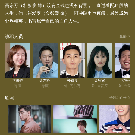
高东万（朴叙俊 饰）没有金钱也没有背景，一直过着配角般的
人生，他与崔爱罗（金智媛 饰）一同冲破重重束缚，最终成为
业界精英，书写属于自己的主角人生。
演职人员
全部
李娜静
金东辉
朴叙俊
金智媛
安宰弘
导演
导演
饰: 高东万
饰: 崔爱罗
饰: 金洙
剧照
全部251张