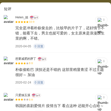
短评
Helen_姐
0
10
分
完全是冲着朴叙俊去的，比较早的片子了，还好情节不
错，能看下去，男主也挺可爱的，女主原来是浪漫医生
里的啊，不错。
2020-04-05
0
回复
想要减肥的胖丁
0
8
分
朴叙俊欧巴 演技还是不错的 这部里稍显青涩 不过主题
很好～ 加油
2020-02-24
0
回复
只爱抽玉溪
0
6
分
韩国的喜剧爱情片 疫情当下 看点这种 还能开心点哈～