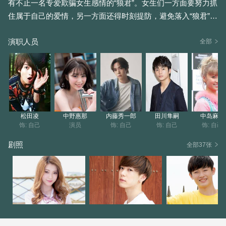
有不止一名专爱欺骗女生感情的“狼君”。女生们一方面要努力抓
住属于自己的爱情，另一方面还得时刻提防，避免落入“狼君”设
下的陷阱。
演职人员
全部
松田凌
中野惠那
内藤秀一郎
田川隼嗣
中岛麻未
饰: 自己
演员
饰: 自己
饰: 自己
饰: 自己
剧照
全部37张