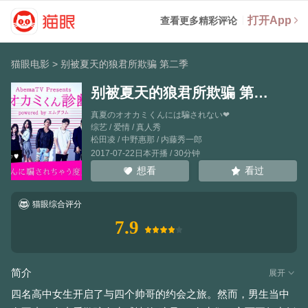
打开App
查看更多精彩评论
猫眼电影
>
别被夏天的狼君所欺骗 第二季
别被夏天的狼君所欺骗 第二季
真夏のオオカミくんには騙されない❤
综艺 / 爱情 / 真人秀
松田凌
/
中野惠那
/
内藤秀一郎
2017-07-22日本开播 / 30分钟
看过
想看
猫眼综合评分
7.9
简介
展开
四名高中女生开启了与四个帅哥的约会之旅。然而，男生当中