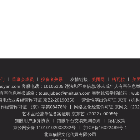
我们
董事会成员
投资者关系
友情链接 :
美团网
格瓦拉
美
yan.com 客服电话：10105335 违法和不良信息/涉未成年人有害信息举报
息举报邮箱：tousujubao@meituan.com 舞弊线索举报邮箱：wubiju
信业务经营许可证 京B2-20190350
营业性演出许可证 京演（机构）
作经营许可证 （京）字第08478号
网络文化经营许可证 京网文（2022）
艺术品经营单位备案证明 京东艺（2022）0095号
猫眼用户服务协议
猫眼平台交易规则总则
隐私政策
京公网安备 11010102003232号
京ICP备16022489号-1
北京猫眼文化传媒有限公司