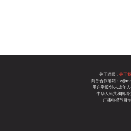
关于猫眼 :
关于
商务合作邮箱：v@mao
用户举报/涉未成年人有害信
中华人民共和国增值电
广播电视节目制
猫眼电影