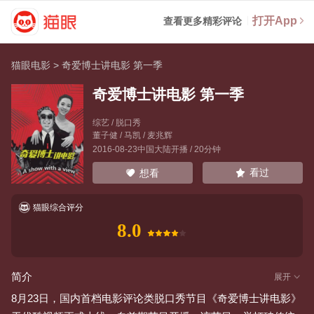
打开App
查看更多精彩评论
猫眼电影
>
奇爱博士讲电影 第一季
奇爱博士讲电影 第一季
综艺 / 脱口秀
董子健
/
马凯
/
麦兆辉
2016-08-23中国大陆开播 / 20分钟
看过
想看
猫眼综合评分
8.0
简介
展开
8月23日，国内首档电影评论类脱口秀节目《奇爱博士讲电影》