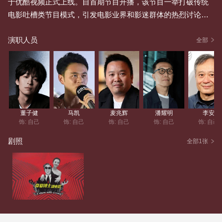
于优酷视频正式上线。自首期节目开播，该节目一举打破传统
电影吐槽类节目模式，引发电影业界和影迷群体的热烈讨论，
在微博、微信等平台热度持续攀升。
演职人员
全部
董子健
马凯
麦兆辉
潘耀明
李安
饰: 自己
饰: 自己
饰: 自己
饰: 自己
饰: 自己
剧照
全部1张