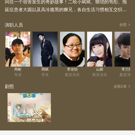
同住一个宿舍发生的奇妙故事！二哈小斌斌、猥琐的韦彤、拖
延症患者大圆以及高冷腹黑的狮兄，各自生活习惯相互交织碰
撞，开启了奇葩的大学生活！原本以为这就是全部了！没想到
演职人员
某天又有一只猫从天而降，兜兜转转竟被小斌斌撸走，抱回宿
全部
舍养着，至此，709A全员到齐！
周彬
周斌
李佳怡
山新
李兰陵
导演
导演
配音演员
配音演员
配音演员
剧照
全部1张