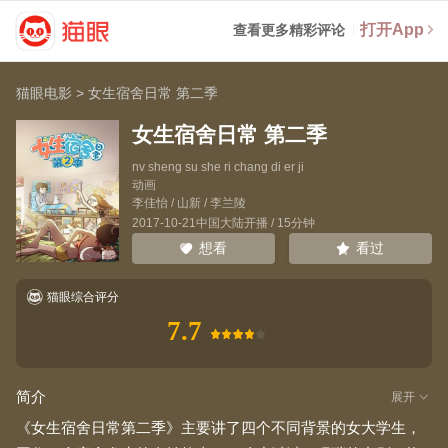
打开App
查看更多精彩评论
猫眼电影
>
女生宿舍日常 第二季
女生宿舍日常 第二季
nv sheng su she ri chang di er ji
动画
李佳怡
/
山新
/
李兰陵
2017-10-21中国大陆开播 / 15分钟
看过
想看
猫眼综合评分
7.7
简介
展开
《女生宿舍日常第二季》主要讲了四个不同背景的女大学生，