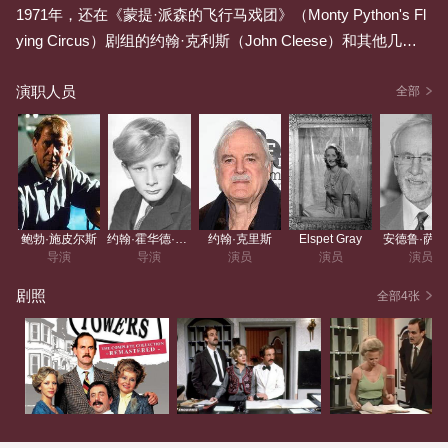
1971年，还在《蒙提·派森的飞行马戏团》（Monty Python's Fl
ying Circus）剧组的约翰·克利斯（John Cleese）和其他几位
“蒙提·派森”（MP）成员在英国著名滨海风景地托基（Torqua
演职人员
y）拍戏时，遇到一位态度粗鲁、脾气恶劣的旅馆老板。约翰·
全部
克利斯根据这段经历，创作了喜剧剧集《逍遥医生》（Doctor
at large）中的一集《别往心里去！》（No Ill Feeling!）。该剧
集的制作人当即认为这个创意可以发展成一部情景喜剧，而约
翰·克利斯直到一段时间后离开《蒙提·派森的飞行马戏团》剧
组，并受英国广播公司（BBC）邀请创作自己的剧集时，才将
鲍勃·施皮尔斯
约翰·霍华德·戴维斯
约翰·克里斯
Elspet Gray
安德鲁·萨
这一建议付诸行动。
导演
导演
演员
演员
演员
《弗尔蒂旅馆》由约翰·克利斯和他当时的妻子康妮·布斯（Con
剧照
全部4张
nie Booth）共同构思并编剧，二人还都出演了主要角色。该剧
以托基的一家名为“弗尔蒂旅馆”（Fawlty Towers）的小旅馆为
背景，主要人物包括约翰……