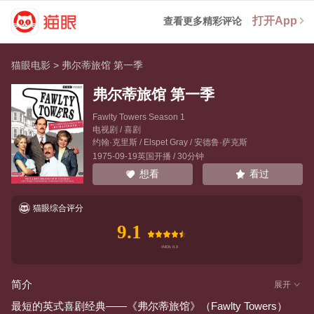
打开App
查看更多精彩评论
猫眼电影
>
弗尔蒂旅馆 第一季
弗尔蒂旅馆 第一季
Fawlty Towers Season 1
电视剧 / 喜剧
约翰·克里斯
/
Elspet Gray
/
安德鲁·萨克斯
1975-09-19英国开播 / 30分钟
看过
想看
猫眼综合评分
9.1
简介
展开
最短的英式喜剧经典——《弗尔蒂旅馆》（Fawlty Towers）