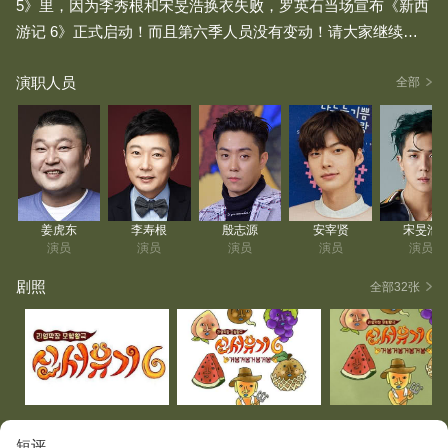
5》里，因为李秀根和宋旻浩换衣失败，罗英石当场宣布《新西
游记 6》正式启动！而且第六季人员没有变动！请大家继续给
予支持，谢谢！
演职人员
全部
姜虎东
李寿根
殷志源
安宰贤
宋旻浩
演员
演员
演员
演员
演员
剧照
全部32张
短评