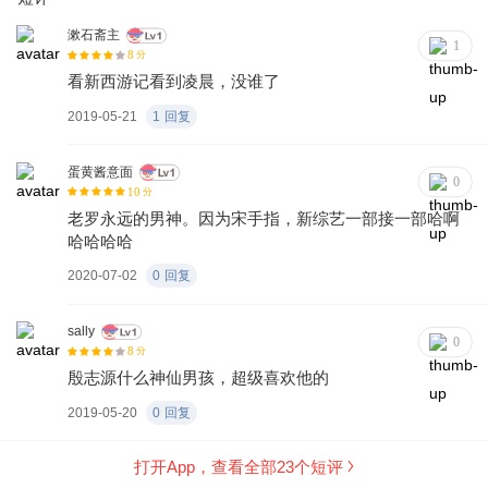
漱石斋主
1
8
分
看新西游记看到凌晨，没谁了
2019-05-21
1
回复
蛋黄酱意面
0
10
分
老罗永远的男神。因为宋手指，新综艺一部接一部哈啊
哈哈哈哈
2020-07-02
0
回复
sally
0
8
分
殷志源什么神仙男孩，超级喜欢他的
2019-05-20
0
回复
打开App，查看全部
23
个短评