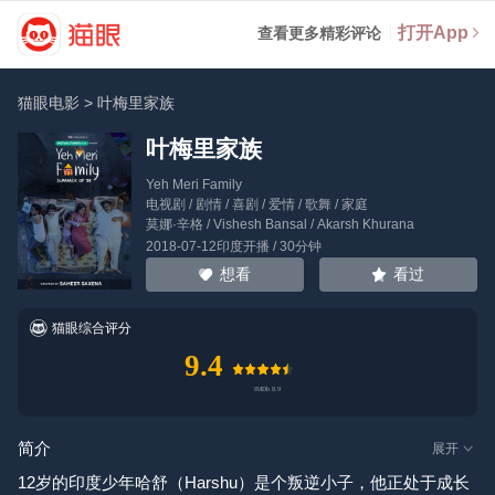
打开App
查看更多精彩评论
猫眼电影
>
叶梅里家族
叶梅里家族
Yeh Meri Family
电视剧 / 剧情 / 喜剧 / 爱情 / 歌舞 / 家庭
莫娜·辛格
/
Vishesh Bansal
/
Akarsh Khurana
2018-07-12印度开播 / 30分钟
看过
想看
猫眼综合评分
9.4
简介
展开
12岁的印度少年哈舒（Harshu）是个叛逆小子，他正处于成长