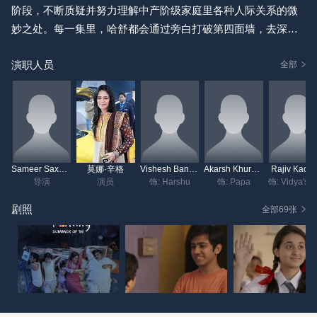
阶段，不断质疑并努力理解中产阶级家庭里各种人际关系的微
妙之处。每一集里，哈舒都会通过旁白打破第四面墙，去深入
了解一种特定的关系，比如他和母亲、父亲、兄弟姐妹、朋友
演职人员
之间的关系，还有他和学校暗恋对象维迪亚（Vidhya）的关
全部
系。在大结局中，他领悟到了整个……的重要性。
Sameer Saxena
莫娜·辛格
Vishesh Bansal
Akarsh Khurana
Rajiv Kachr
导演
演员
饰: Harshu
饰: Papa
饰:
剧照
全部69张