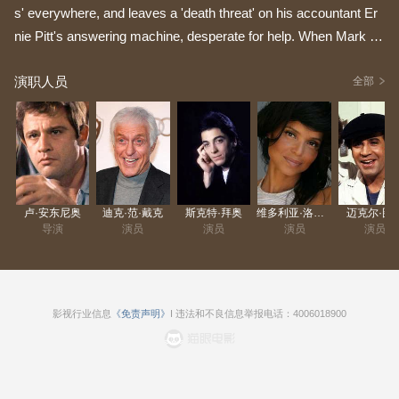
s' everywhere, and leaves a 'death threat' on his accountant Er
nie Pitt's answering machine, desperate for help. When Mark sn
eaks out from Agent Gretchen McCord's first interview for a 'm
演职人员
edical emergency' he thus ends up bent over Pitt's corpse, stab
全部
bed to death. LAPD Detective Claire Van Sickle grants him no f
avors as colleague Steve stood her up a while ago. The two har
pies team up to 'coordinate their attack' on Mark.
卢·安东尼奥
迪克·范·戴克
斯克特·拜奥
维多利亚·洛威尔
迈克尔·图
导演
演员
演员
演员
演员
影视行业信息
《免责声明》
I 违法和不良信息举报电话：4006018900