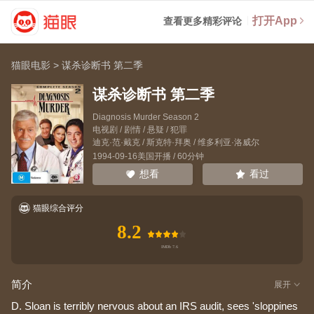
打开App
查看更多精彩评论
猫眼电影
>
谋杀诊断书 第二季
谋杀诊断书 第二季
Diagnosis Murder Season 2
电视剧 / 剧情 / 悬疑 / 犯罪
迪克·范·戴克
/
斯克特·拜奥
/
维多利亚·洛威尔
1994-09-16美国开播 / 60分钟
看过
想看
猫眼综合评分
8.2
简介
展开
D. Sloan is terribly nervous about an IRS audit, sees 'sloppines