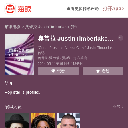
打开App
查看更多精彩评论
猫眼电影
>
奥普拉 JustinTimberlake特辑
奥普拉 JustinTimberlake特辑
"Oprah Presents: Master Class" Justin Timberlake
传记
奥普拉·温弗瑞
/
贾斯汀·汀布莱克
2014-05-11美国上映 / 43分钟
看过
想看
简介
Pop star is profiled.
演职人员
全部