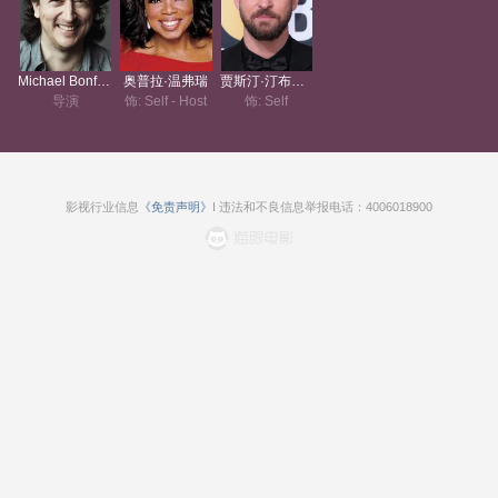
Michael Bonfiglio
奥普拉·温弗瑞
贾斯汀·汀布莱克
导演
饰: Self - Host
饰: Self
影视行业信息
《免责声明》
I 违法和不良信息举报电话：4006018900