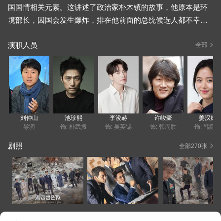
国国情相关元素。这讲述了政治家朴木镇的故事，他原本是环
境部长，因国会发生爆炸，排在他前面的总统候选人都不幸遇
难，他突然晋升为总统。朴木镇原本是科学家，成为政客后，
演职人员
他得努力适应政坛。在代任总统的60天里，即便经验不足且心
全部
有不愿，他仍努力揭开袭击背后的真相。
刘仲山
池珍熙
李浚赫
许峻豪
姜汉娜
导演
饰: 朴武振
饰: 吴英锡
饰: 韩周胜
饰: 韩娜
剧照
全部270张