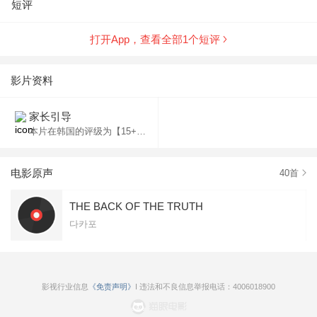
短评
打开App，查看全部
1
个短评
影片资料
家长引导
本片在韩国的评级为【15+】，未满15岁的儿童须在家长的陪同下观看。
电影原声
40
首
THE BACK OF THE TRUTH
다카포
影视行业信息
《免责声明》
I 违法和不良信息举报电话：4006018900