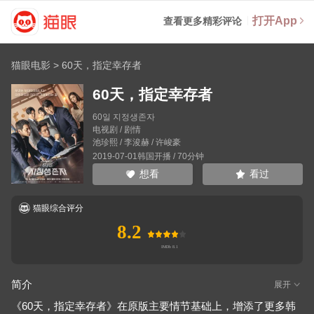
打开App
查看更多精彩评论
猫眼电影
>
60天，指定幸存者
60天，指定幸存者
60일 지정생존자
电视剧 / 剧情
池珍熙
/
李浚赫
/
许峻豪
2019-07-01韩国开播 / 70分钟
看过
想看
猫眼综合评分
8.2
简介
展开
《60天，指定幸存者》在原版主要情节基础上，增添了更多韩