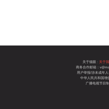
关于猫眼 :
关于
商务合作邮箱：v@mao
用户举报/涉未成年人有害信
中华人民共和国增值电
广播电视节目制
猫眼电影