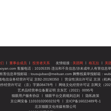
我们
董事会成员
投资者关系
友情链接 :
美团网
格瓦拉
美
yan.com 客服电话：10105335 违法和不良信息/涉未成年人有害信息举报
息举报邮箱：tousujubao@meituan.com 舞弊线索举报邮箱：wubiju
信业务经营许可证 京B2-20190350
营业性演出许可证 京演（机构）
作经营许可证 （京）字第08478号
网络文化经营许可证 京网文（2022）
艺术品经营单位备案证明 京东艺（2022）0095号
猫眼用户服务协议
猫眼平台交易规则总则
隐私政策
京公网安备 11010102003232号
京ICP备16022489号-1
北京猫眼文化传媒有限公司