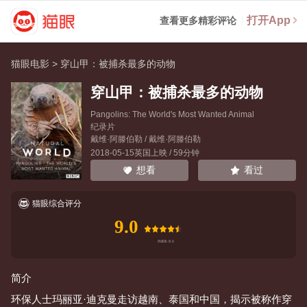
打开App
查看更多精彩评论
猫眼电影
>
穿山甲：被捕杀最多的动物
穿山甲：被捕杀最多的动物
Pangolins: The World's Most Wanted Animal
纪录片
戴维·阿滕伯勒
/
戴维·阿滕伯勒
2018-05-15英国上映 / 59分钟
看过
想看
猫眼综合评分
9.0
简介
环保人士玛丽亚·迪克曼走访越南、泰国和中国，揭示被称作穿