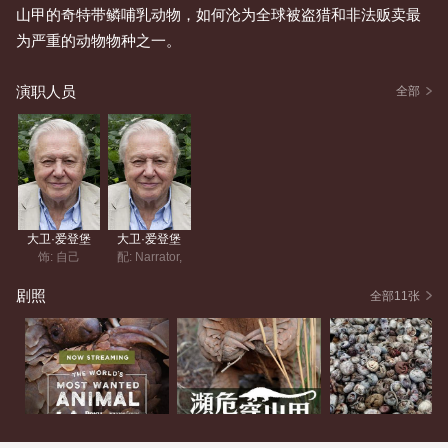
山甲的奇特带鳞哺乳动物，如何沦为全球被盗猎和非法贩卖最
为严重的动物物种之一。
演职人员
全部
大卫·爱登堡
大卫·爱登堡
饰: 自己
配: Narrator,
剧照
全部11张