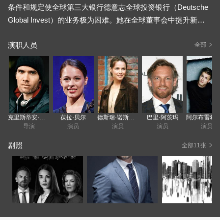
条件和规定使全球第三大银行德意志全球投资银行（Deutsche
Global Invest）的业务极为困难。她在全球董事会中提升新投
资负责人克里斯蒂埃·勒布朗（CHRISTELLE LEBLANC）的目
演职人员
标似乎每天都在逐渐消失。即使对于雄心勃勃的投资银行家JA
全部
NA LIEKAM（Paula Beer），事情也没有按计划进行。她和为L
eblanc工作的团队（THAO，ADAM和SHANTIMAY）被绑在一
起。但是，贾纳（Jana）在被勒布朗（Leblanc）派往柏林执行
新任务时很快发现自己处于有利位置。但是在那之后，她秘密
地制定了自己的议程-毕竟，她仍然对老板感到不满。柏林不仅
克里斯蒂安·曲贝特
葆拉·贝尔
德斯瑞·诺斯布奇
巴里·阿茨玛
是一个巨大的历史中心，而且随着新兴企业和金融科技的兴
导演
演员
演员
演员
演员
起，它也是欧洲最重要的金融中心之一。德国首都成为贾纳的
剧照
全部11张
机遇和挑战。