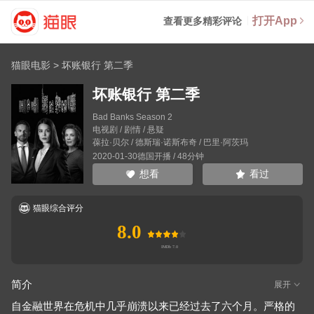
打开App
查看更多精彩评论
猫眼电影
>
坏账银行 第二季
坏账银行 第二季
Bad Banks Season 2
电视剧 / 剧情 / 悬疑
葆拉·贝尔
/
德斯瑞·诺斯布奇
/
巴里·阿茨玛
2020-01-30德国开播 / 48分钟
看过
想看
猫眼综合评分
8.0
简介
展开
自金融世界在危机中几乎崩溃以来已经过去了六个月。严格的