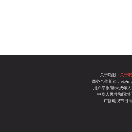
关于猫眼 :
关于
商务合作邮箱：v@mao
用户举报/涉未成年人有害信
中华人民共和国增值电
广播电视节目制
猫眼电影