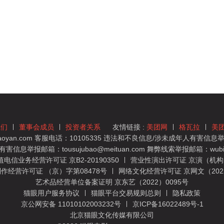
我们
董事会成员
投资者关系
友情链接 :
美团网
格瓦拉
美
yan.com 客服电话：10105335 违法和不良信息/涉未成年人有害信息举报
息举报邮箱：tousujubao@meituan.com 舞弊线索举报邮箱：wubiju
信业务经营许可证 京B2-20190350
营业性演出许可证 京演（机构）
作经营许可证 （京）字第08478号
网络文化经营许可证 京网文（2022）
艺术品经营单位备案证明 京东艺（2022）0095号
猫眼用户服务协议
猫眼平台交易规则总则
隐私政策
京公网安备 11010102003232号
京ICP备16022489号-1
北京猫眼文化传媒有限公司