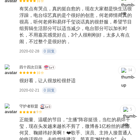
10
分
网友评价的. 好事总会发生在下一个转弯，易烊千玺值得
有笑点有哭点，真的挺自愈的，现在大家都是快生活很
浮躁，电台综艺真的是个很好的创意，何老师情商真的
很高，听何老师和易烊千玺说话真的很舒服，希望节目
组剪辑生活部分可以适当减少，电台部分可以加长时
长，不用嘉宾感觉好点，3个人很刚刚好，太多人有点
闹，不过整个是很好的，
2020-02-28
0
回复
四十四次日落
14
10
分
很好看，让人很放松很舒适
2020-02-21
0
回复
守护者联盟
5
9
分
正能量、温暖的节目，“主播”阵容挺强，当红的易烊千
玺，现在头发越来越长不剪了，微博各1亿粉丝的谢娜、
何炅、鞠婧祎好美啊！❤️歌手、演员、主持人接普通人
的电话跟信，去给烦恼建议，简直是“解忧电台”。👍