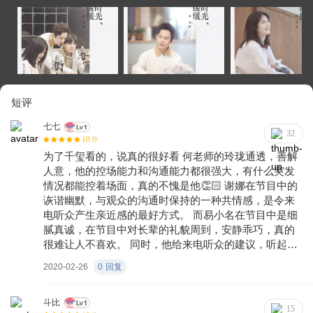
短评
七七
32
10
分
为了千玺看的，说真的很好看 何老师的玲珑通透，善解
人意，他的控场能力和沟通能力都很强大，有什么突发
情况都能控着场面，真的不愧是他👏🏻 谢娜在节目中的
诙谐幽默，与观众的沟通时保持的一种共情感，是令来
电听众产生亲近感的最好方式。 而易小名在节目中是细
腻真诚，在节目中对长辈的礼貌周到，安静乖巧，真的
很难让人不喜欢。 同时，他给来电听众的建议，听起来
都带着丝丝缕缕自己对人生，学业，爱情自我的思考与
2020-02-26
0
回复
判断，正因如此，他从不会给予观众一些果决而独断的
建议与回答，而是解释说明他能想到的一些选择和建
议。可以说是非常暖心可人了。 以上评论来自微博一个
斗比
15