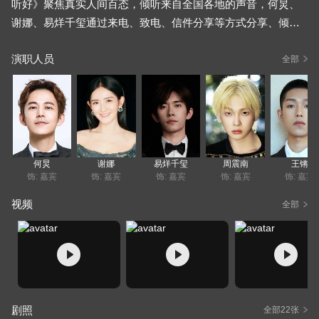
听好》聚焦真实人间百态，倾听来自全国各地的声音，何炅、
谢娜、易烊千玺通过来电、致电、信件分享等方式分享、倾听
听众的故事。而三位主播将用最原始最纯粹的声音和大家交流
演职人员
互动，用心回答来自陌生人的“十万个为什么”，通过互相的交流
全部
对话碰撞出奇思妙想，从而带来欢乐心灵陪伴。
何炅
谢娜
易烊千玺
周震南
王锵
饰: 嘉宾
饰: 嘉宾
饰: 嘉宾
饰: 嘉宾
饰: 嘉宾
视频
全部
剧照
全部22张