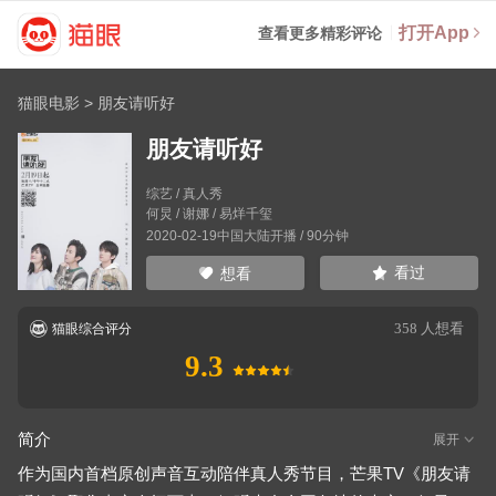
打开App
查看更多精彩评论
猫眼电影
>
朋友请听好
朋友请听好
综艺 / 真人秀
何炅
/
谢娜
/
易烊千玺
2020-02-19中国大陆开播 / 90分钟
看过
想看
358
人想看
猫眼综合评分
9.3
简介
展开
作为国内首档原创声音互动陪伴真人秀节目，芒果TV《朋友请