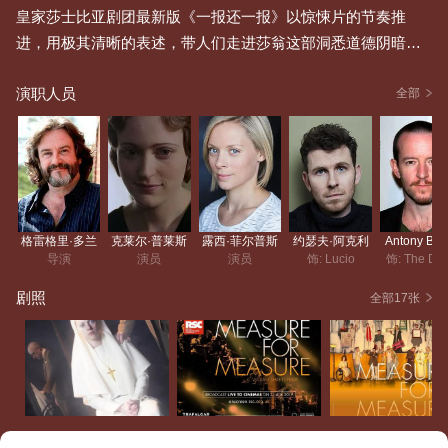
皇家莎士比亚剧团最新版《一报还一报》以惊悚片的节奏推
进，用极其清晰的表述，带人们走进莎翁这部洞悉道德阴暗的
黑色喜剧。 眼看自己治下的维也纳日益纲纪松弛，公爵决意退
演职人员
隐，把权力交给以正义严明著称的安杰洛。为了树立自己的威
全部
信，安杰洛一上任就拿致使少女未婚先孕的克劳迪奥开刀，准
备依法处以极刑。为了救出弟弟，已经皈依的修女伊莎贝尔找
到安杰洛求情，未曾想安杰洛提出以她的身体换取弟弟的性
命。
皇家莎士比亚剧团总监格里高利•道兰此前曾为我们献上大卫·田
格雷格里·多兰
克莱尔·普莱斯
露西·菲尔普斯
约瑟夫·阿克利
Antony Byr
纳特版《理查二世》等精彩的“王与国”四部曲。此版桑迪·格里
导演
演员
演员
饰: Lucio
饰: The Du
尔森（Sandy Grierson）饰演的安杰洛充满了弗洛伊德式的压
剧照
全部17张
抑，当露西·菲尔普斯（Lucy Phelps）饰演的伊莎贝尔扬言要
将他的丑陋嘴脸公之于众时，安杰洛不无猖狂的反问：“伊莎贝
尔，谁会相信你呢？”更是直指当下的MeToo运动。