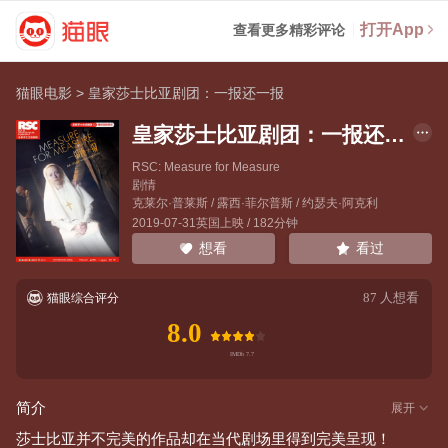
打开App
查看更多精彩评论
猫眼电影
>
皇家莎士比亚剧团：一报还一报
皇家莎士比亚剧团：一报还一报
RSC: Measure for Measure
剧情
克莱尔·普莱斯
/
露西·菲尔普斯
/
约瑟夫·阿克利
2019-07-31英国上映 / 182分钟
看过
想看
87
人想看
猫眼综合评分
8.0
简介
展开
莎士比亚并不完美的作品却在当代剧场里得到完美呈现！