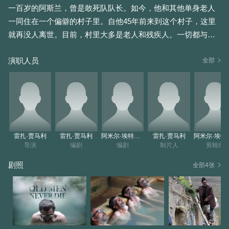
一百岁的阿斯兰，曾是敢死队队长。如今，他和其他单身老人
一同住在一个偏僻的村子里。自他45年前来到这个村子，这里
就再没人离世。目前，村里大多是老人和残疾人。一切都与生
命息息相关，村民们认为，唯一能让死亡降临村子的方式就是
演职人员
自杀！
全部
雷扎·贾马利
雷扎·贾马利
阿米尔·埃特米南
雷扎·贾马利
阿米尔
导演
编剧
编剧
制片人
剪辑师
剧照
全部4张