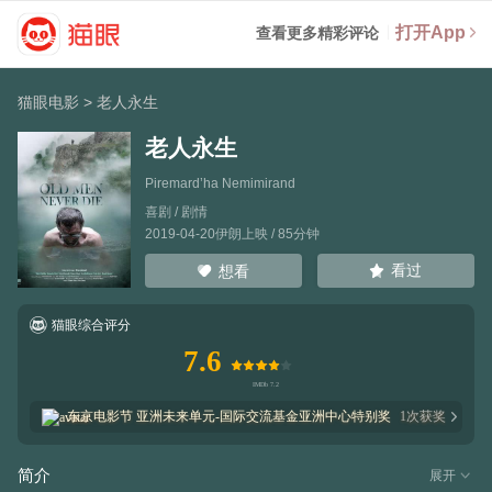
打开App
查看更多精彩评论
猫眼电影
>
老人永生
老人永生
Piremard’ha Nemimirand
喜剧 / 剧情
2019-04-20伊朗上映 / 85分钟
看过
想看
猫眼综合评分
7.6
东京电影节
亚洲未来单元-国际交流基金亚洲中心特别奖
1
次获奖
1
次提名
简介
展开