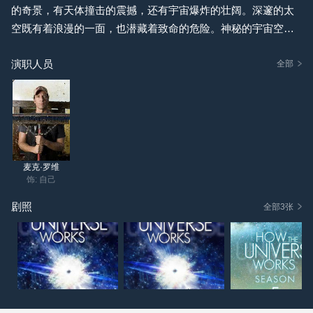
的奇景，有天体撞击的震撼，还有宇宙爆炸的壮阔。深邃的太
空既有着浪漫的一面，也潜藏着致命的危险。神秘的宇宙空间
里，究竟还藏着哪些不为人知的奥秘呢？“宇宙战士”将带领大家
演职人员
一探究竟！
全部
第一集：第九颗行星之谜（S5 E1 - Mystery of Planet 9）
第二集：黑洞的神秘起源（S5 E2 - Black Holes: The Secret Or
igin）
第三集：冥王星秘史（S5 E3 - Secret History of Pluto）
第四集：神秘的行星杀手（S5 E4 - Stars That Kill）
麦克·罗维
第五集：致命宇宙（S5 E5 - The Universe's Deadliest）
饰: 自己
第六集：火星上的生与死（S5 E6 - Life & Death on the Red Pla
剧照
全部3张
net）
第七集：暗物质之谜（S5 E7 - The Dark Matter Enigma）
后续还有奇异的外星世界……