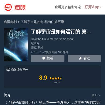
打开App
查看更多精彩评论
猫眼电影
>
了解宇宙是如何运行的 第五季
了解宇宙是如何运行的 第五季
How the Universe Works Season 5
纪录片
麦克·罗维
2016-11-22美国开播 / 60分钟
看过
想看
猫眼综合评分
8.9
简介
展开
《了解宇宙如何运行》第五季——烂漫星河，这里有“黑洞共舞”