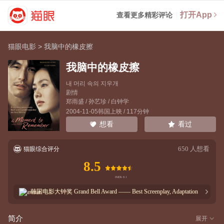
打开App
查看更多精彩评论
猫眼电影
>
我脑中的橡皮擦
我脑中的橡皮擦
내 머리 속의 지우개
剧情
郑雨盛
/
孙艺珍
/
白钟学
2004-11-05韩国上映 / 117分钟
看过
想看
650
人想看
猫眼综合评分
8.5
韩国电影大钟奖
Grand Bell Award —— Best Screenplay, Adaptation
1
次获奖
简介
展开