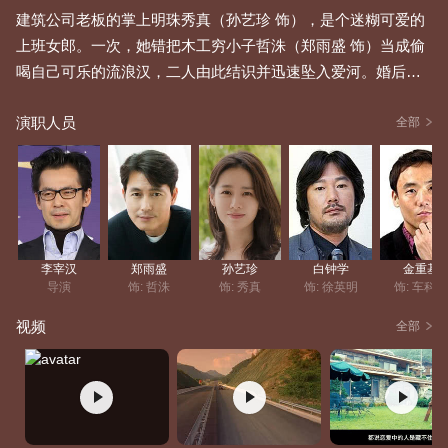
建筑公司老板的掌上明珠秀真（孙艺珍 饰），是个迷糊可爱的
上班女郎。一次，她错把木工穷小子哲洙（郑雨盛 饰）当成偷
喝自己可乐的流浪汉，二人由此结识并迅速坠入爱河。婚后，
秀真的记忆开始慢慢消退，好似被橡皮擦擦掉一般。她给哲洙
演职人员
准备的中饭只有两盒米饭，出门后连每天回家的路都忘得一干
全部
二净。在哲洙看来，这一切都是秀真“可爱”的表现，可秀真却开
始担忧。为查明病因，秀真去医院做了检查，结果如晴天霹雳
——她患上了阿尔茨海默病，大脑在逐渐衰亡。最终，秀真完
全失去了记忆，每天醒来都不认识身边的哲洙，每晚睡前却又
会发现自己爱上了这个“陌生人”。
李宰汉
郑雨盛
孙艺珍
白钟学
金重基
导演
饰: 哲洙
饰: 秀真
饰: 徐英明
饰: 车科
视频
全部