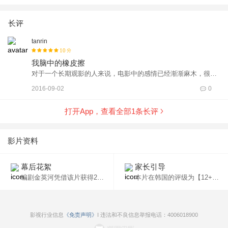
长评
tanrin
10
分
我脑中的橡皮擦
对于一个长期观影的人来说，电影中的感情已经渐渐麻木，很多
感人的画面都可以冷静的对待，但还是有一些电影触动着心扉。
2016-09-02
0
《我脑中的橡皮擦》这类型的电影并不是第一次看到，《不再让
你孤单》、《初恋50次》都与之类似。但是韩国电影就是有种魔
打开App，查看全部
1
条长评
力，简单的故事却能营造得分外感人。淡淡柔情没有浪涛的澎
湃，没有烈火的炙热，却如一缕清风般将温柔洒满心田。 从冷静
的角度分析，《我脑中的橡皮擦》故事并不十分出彩，简单概括
影片资料
就是一对夫妻在命运的坎坷中不离不弃。但如何将简单的故事拍
摄成一个至少一个半小时的电影，不俗套、不狗血？ 电影花费了
幕后花絮
家长引导
半个篇幅介绍男、女主角的相识、相爱，充满了欢笑与蜜意。然
编剧金英河凭借该片获得2005年第42届大钟奖最佳改编剧本奖。
本片在韩国的评级为【12+】，未满12岁的儿童须在家长的陪同下观看。
后情节慢慢转变，女主角身患不治之症。在柔情蜜意时突闻噩
耗，一般情况都是如狂风骤雨般难以置信的疯狂。但是电影的处
理手法分外高明，噩耗并没有让人疯狂，只有难以言语的绝望，
然而绝望中却是深情的陪伴。电影中男女主角面对分歧、坎坷、
影视行业信息
《免责声明》
I 违法和不良信息举报电话：4006018900
绝望，并没有歇斯底里的争吵，反而一种平淡的语气中满含了智