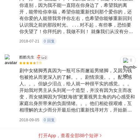
你道别，因为我不能一直陪在你身边了，希望我的离
开，能带给你幸福，希望你能重新找到那个爱你的，还
有你爱的人能替我常伴你左右，也希望你能够重新回到
认识我之前的那段时光。 . . . 对不起，有些事，恐怕要
你失望了！你拜托的，我做不到！ 就像我们从没有分开
过的一直活着
2018-07-21
0
回复
酷酷先生
0
9
分
剧中女猪脚秀真因为一瓶可乐而邂逅男猪脚，又因为钱
包被抢从而更深入的了解。。。剧情浪漫。。。配乐感
人。。。但缺少泪点，给人就一种很平实的感觉。。。
开始我对男主从头到尾一个造型，并没有因为女主而改
变，而女猪脚因为”阿默海德”更重视男主角的内心感受和
家庭出身所带来的负面情绪。。。他们相处很艰难，互
相理解的太少而分开最后他们重新找寻对方，开始新生
活！ 太喜欢女猪脚了😍孙艺珍
2018-09-05
0
回复
打开App，查看全部
88
个短评