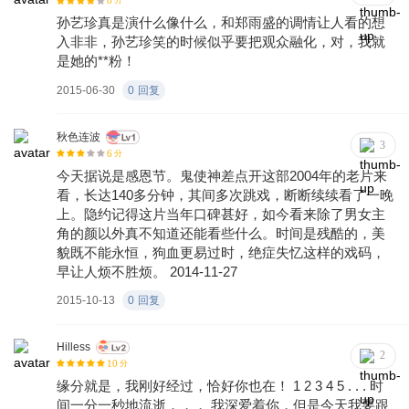
8
分
孙艺珍真是演什么像什么，和郑雨盛的调情让人看的想
入非非，孙艺珍笑的时候似乎要把观众融化，对，我就
是她的**粉！
2015-06-30
0
回复
秋色连波
3
6
分
今天据说是感恩节。鬼使神差点开这部2004年的老片来
看，长达140多分钟，其间多次跳戏，断断续续看了一晚
上。隐约记得这片当年口碑甚好，如今看来除了男女主
角的颜以外真不知道还能看些什么。时间是残酷的，美
貌既不能永恒，狗血更易过时，绝症失忆这样的戏码，
早让人烦不胜烦。 2014-11-27
2015-10-13
0
回复
Hilless
2
10
分
缘分就是，我刚好经过，恰好你也在！ 1 2 3 4 5 . . . 时
间一分一秒地流逝，，， 我深爱着你，但是今天我要跟