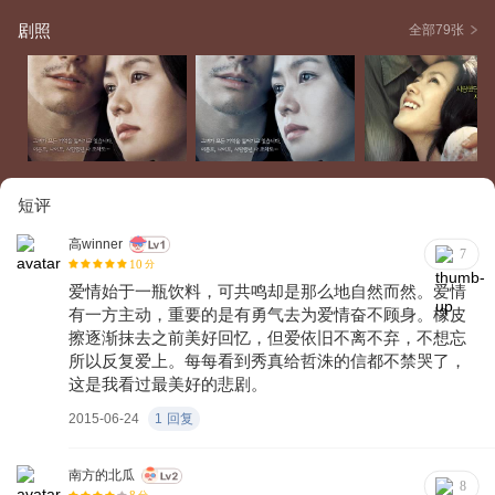
剧照
全部79张
短评
高winner
7
10
分
爱情始于一瓶饮料，可共鸣却是那么地自然而然。爱情
有一方主动，重要的是有勇气去为爱情奋不顾身。橡皮
擦逐渐抹去之前美好回忆，但爱依旧不离不弃，不想忘
所以反复爱上。每每看到秀真给哲洙的信都不禁哭了，
这是我看过最美好的悲剧。
2015-06-24
1
回复
南方的北瓜
8