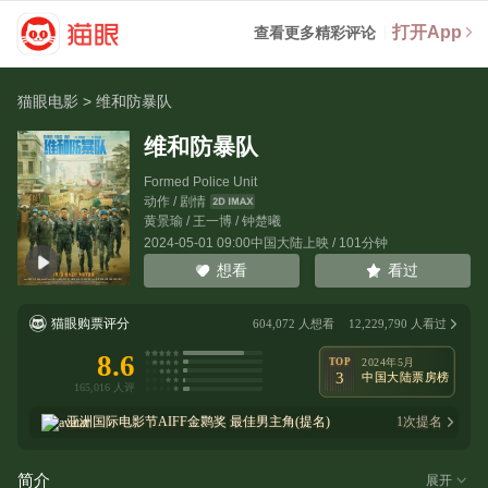
打开App
查看更多精彩评论
猫眼电影
>
维和防暴队
维和防暴队
Formed Police Unit
动作 / 剧情
黄景瑜
/
王一博
/
钟楚曦
2024-05-01 09:00中国大陆上映 / 101分钟
看过
想看
猫眼购票评分
604,072
人想看
12,229,790
人看过
8.6
TOP
2024年5月
3
中国大陆票房榜
亚洲国际电影节AIFF金鹮奖
最佳男主角(提名)
1
次提名
简介
展开