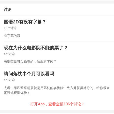
维和警，用毅力和实力翻越偏见的大山，跨越认知的鸿
沟，参与的创作项目都新颖专业高品质，冲着好口碑而
讨论
看。
国语2D有没有字幕？
12个讨论
有字幕的哦
现在为什么电影院不能购票了？
4个讨论
电影院是可以购票的，除非它下映了
请问落枕半个月可以看吗
4个讨论
去看，维和警察杨震就是用落枕的姿势狙中敌方并获得处分的，给你带来
沉浸式观影体验！
打开App，查看全部
106
个讨论