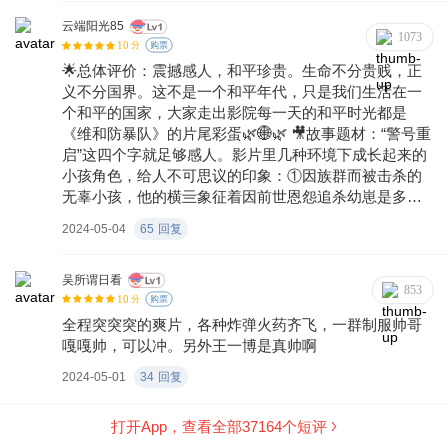
不只是团魂两个字就能概括的。虽说我对维和精神了解
得不多，但好在中国精神本身源远流长，想要为维和行
云端阳光85
1073
10
动代言也是轻而易举的事。以前不太懂“命运共同体”，但
分
购票
看着维和小队和他们一路保护的难民相互依偎、实现情
🌟总体评价：震撼感人，和平珍贵。生命不分贵贱，正
感上的双向奔赴，好像瞬间明白了一些。像这样的电
义不分国界。这不是一个和平年代，只是我们生活在一
影，我真心觉得，孩子应该看，成年人应该看，中国人
个和平的国家，大家走出影院每一天的和平时光都是
都应该看，它可以让所有人都了解一下，到底什么是大
《维和防暴队》的片尾彩蛋🌿🌐🌿 🎥故事题材：“警号重
国格局。
启”这四个字就足够感人。影片里几种环境下成长起来的
小孩角色，给人不可思议的印象：①因族群而被击杀的
无辜小孩，他的横亖象征着因前世恩怨追杀幼崽是多么
残暴愚昧；②在两军对峙一触即发的紧张时刻，当地武
2024-05-04
65
回复
装的小孩，在射程范围之内欢蹦乱跳，说明那里已对战
区环境感到麻木，不陷孩童于战火，才可能避免战犯的
产生；③难民中的小孩用乱石“迎接”外来者，他们甚至还
吴所谓日看
853
10
分不清入侵者和救援者；④生于和平却能接触到危险信
分
购票
号的警二代，他们不追问也不怕牺牲，而是追求更强的
全程突突突的爽片，各种炸弹火药齐飞，一群制服帅哥
技能和战术，“警号重启”四个字就足够感人；⑤以及一直
嘎嘎帅，可以冲。另外王一博是真帅啊
被好好保护的和平中长大的观众，对我们而言这只是电
2024-05-01
34
回复
影，而对有些小孩演员而言这却是现实。 🎯主题主旨：
演员总在用自己的光去照亮正能量，去照亮每个时代中
打开App，查看全部
37164
个短评
默默奉献的人群，试飞员，缉毒警，地下党，消防员，