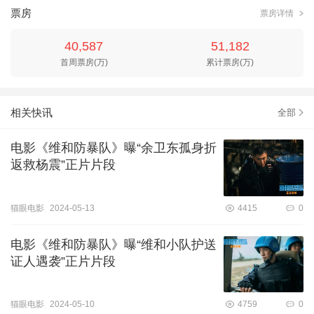
票房
票房详情
40,587
51,182
首周票房(万)
累计票房(万)
相关快讯
全部
电影《维和防暴队》曝“余卫东孤身折
返救杨震”正片片段
猫眼电影
2024-05-13
4415
0
电影《维和防暴队》曝“维和小队护送
证人遇袭”正片片段
猫眼电影
2024-05-10
4759
0