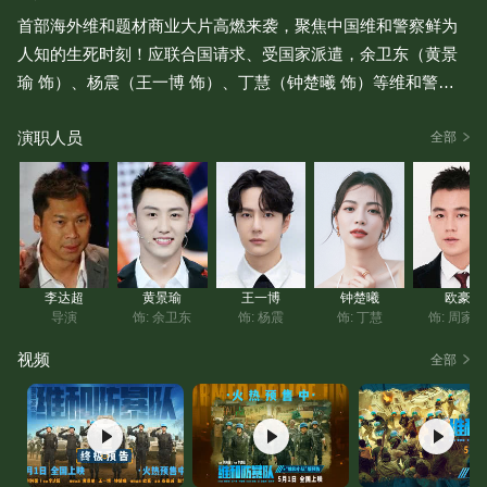
首部海外维和题材商业大片高燃来袭，聚焦中国维和警察鲜为
人知的生死时刻！应联合国请求、受国家派遣，余卫东（黄景
瑜 饰）、杨震（王一博 饰）、丁慧（钟楚曦 饰）等维和警察
肩负神圣使命，远赴异国他乡，深入战火纷飞的任务区执行维
演职人员
和任务。他们将要直面恐怖袭击、武装暴动、黑帮横行等种种
全部
险境，维和行动刻不容缓……
165,016
人评
李达超
黄景瑜
王一博
钟楚曦
欧豪
导演
饰: 余卫东
饰: 杨震
饰: 丁慧
饰: 周家
视频
全部