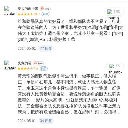
干净利落，每一次狙击敌人的时候都很帅气。 维和警察
很优秀，很辛苦，很伟大，他们用生命筑起了中非友谊
夏天的雨小果
1492
10
的桥梁，向他们致敬。 🌟 推荐 推荐指数五星 适合每一
分
购票
个年龄段的人去看，去了解我们平时接触不到的世界，
维和防暴队真的太好看了，维和部队太不容易了，行走
让我们更加珍惜现有生活，更加热爱祖国，一个没有硝
在危险边缘的人，为了世界和平努力[流泪][流泪][流泪]太
烟的国家。z这个世界不是没有战争，我们只是有幸生在
伟大！太燃炸！适合带全家，尤其小朋友一起看！[加油]
没有战争的国家。
[加油][加油]PS：杨震好帅！😍
2024-05-01
77
回复
失意的诺
572
7
分
购票
黄景瑜的部队气质似乎与生俱来，做事板正，做人端
正，单是杵在那儿，都不用演，就让人感觉人物立住
了。余卫东这个角色本身也挺有厚度，乍一琢磨，好像
真没有人比黄景瑜更合适，要说导演选角的眼光也确实
挺毒的。 影片的大高潮，也就是滂沱大雨中的终极对
抗，完全能看出队长想要在掩护队员撤退这件事上亲力
亲为，把所有危险留给自己，但在那种时刻，必须得留
一个人带队，所以他和杨震达成了默契：各司其职，团
2024-05-01
34
回复
结协作，绝不能让维和小队折在这儿。 片子挺燃，却又