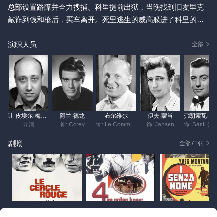
总部设置路障并全力搜捕。科里提前出狱，当晚找到旧友里克
敲诈到钱和枪后，买车离开。死里逃生的威高躲进了科里的后
备箱，科里在路障检查时帮他蒙混过关，两人由此结识。途中
演职人员
他们遭遇劫匪，二人配合杀死了劫匪。马迪警官推测威高会投
全部
靠酒吧店主桑提，便要求桑提做线人提供线索，桑提拒绝后被
拘留。此时，威高和科里找到了被革职的警察简森，三人合谋
策划一起珠宝抢劫案。
让-皮埃尔·梅尔维尔
阿兰·德龙
布尔维尔
伊夫·蒙当
弗朗索
导演
饰: Corey
饰: Le Commissaire Mattei (as André Bourvil)
饰: Jansen
剧照
全部71张