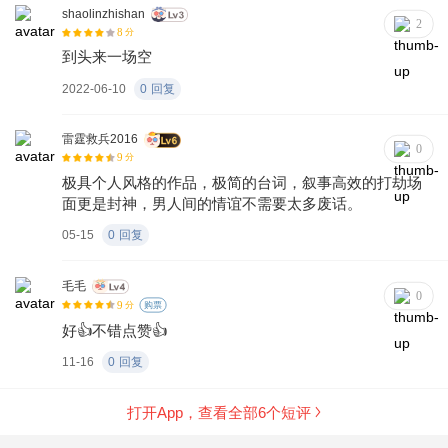
shaolinzhishan
2
8
分
到头来一场空
2022-06-10
0
回复
雷霆救兵2016
0
9
分
极具个人风格的作品，极简的台词，叙事高效的打劫场
面更是封神，男人间的情谊不需要太多废话。
05-15
0
回复
毛毛
0
9
分
购票
好👍不错点赞👍
11-16
0
回复
打开App，查看全部
6
个短评