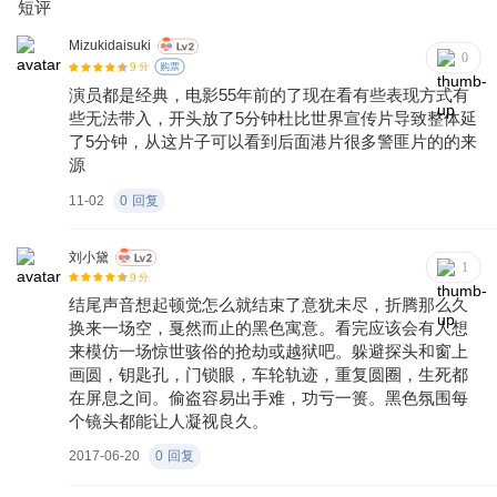
短评
Mizukidaisuki
0
9
分
购票
演员都是经典，电影55年前的了现在看有些表现方式有
些无法带入，开头放了5分钟杜比世界宣传片导致整体延
了5分钟，从这片子可以看到后面港片很多警匪片的的来
源
11-02
0
回复
刘小黛
1
9
分
结尾声音想起顿觉怎么就结束了意犹未尽，折腾那么久
换来一场空，戛然而止的黑色寓意。看完应该会有人想
来模仿一场惊世骇俗的抢劫或越狱吧。躲避探头和窗上
画圆，钥匙孔，门锁眼，车轮轨迹，重复圆圈，生死都
在屏息之间。偷盗容易出手难，功亏一篑。黑色氛围每
个镜头都能让人凝视良久。
2017-06-20
0
回复