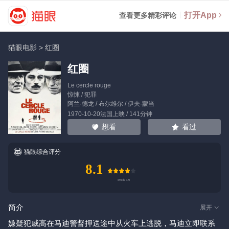
打开App
查看更多精彩评论
猫眼电影
>
红圈
红圈
Le cercle rouge
惊悚 / 犯罪
阿兰·德龙
/
布尔维尔
/
伊夫·蒙当
1970-10-20法国上映 / 141分钟
看过
想看
猫眼综合评分
8.1
简介
展开
嫌疑犯威高在马迪警督押送途中从火车上逃脱，马迪立即联系