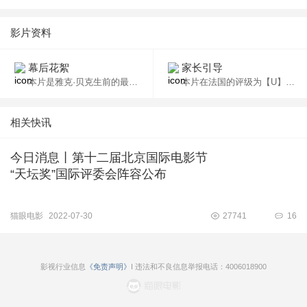
影片资料
幕后花絮
家长引导
本片是雅克·贝克生前的最后一部作品。
本片在法国的评级为【U】，适合任何年龄观看。
相关快讯
今日消息丨第十二届北京国际电影节
“天坛奖”国际评委会阵容公布
猫眼电影
2022-07-30
27741
16
影视行业信息
《免责声明》
I 违法和不良信息举报电话：4006018900