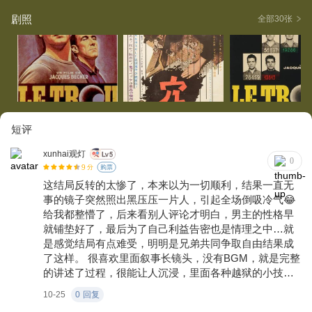
剧照
全部30张
短评
xunhai观灯
0
9
分
购票
这结局反转的太惨了，本来以为一切顺利，结果一直无
事的镜子突然照出黑压压一片人，引起全场倒吸冷气😂
给我都整懵了，后来看别人评论才明白，男主的性格早
就铺垫好了，最后为了自己利益告密也是情理之中…就
是感觉结局有点难受，明明是兄弟共同争取自由结果成
了这样。 很喜欢里面叙事长镜头，没有BGM，就是完整
的讲述了过程，很能让人沉浸，里面各种越狱的小技巧
出乎意料，很多细节都考虑到了，真的很棒。
10-25
0
回复