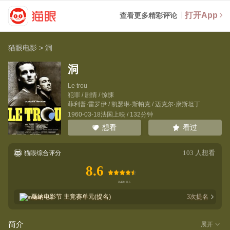
打开App
查看更多精彩评论
猫眼电影
>
洞
洞
Le trou
犯罪 / 剧情 / 惊悚
菲利普·雷罗伊
/
凯瑟琳·斯帕克
/
迈克尔·康斯坦丁
1960-03-18法国上映 / 132分钟
看过
想看
103
人想看
猫眼综合评分
8.6
戛纳电影节
主竞赛单元(提名)
3
次提名
简介
展开