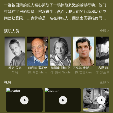
一群被囚禁的犯人精心策划了一场惊险刺激的越狱行动。他们
打算在牢房的墙壁上挖洞逃生，然而，犯人们的行动和活动空
间处处受限……克劳德是一名在押犯人，因监舍需要维修而被
转移到11号牢房。牢房里原本的四个人抱怨空间太挤，但不得
演职人员
不遵循监规接纳新成员。彬彬有礼的克劳德逐渐赢得了其他人
全部
的认可，此时他发现室友们正在策划一场周密的越狱计划，于
是也加入其中。他们打算挖地道逃出去，罗蓝德是越狱行动的
领头人。犯人们想尽办法，利用各种工具挖掘地道。就在越狱
即将成功之际，吉奥表示为了母亲放弃越狱，而克劳德的妻妹
带来了一个意外的好消息，克劳德似乎能顺理成章地获得自
雅克·贝克
菲利普·雷罗伊
凯瑟琳·斯帕克
迈克尔·康斯坦丁
吉恩·凯乐
由。面对这一局面，原本齐心协力的五个人将如何抉择？那些
导演
饰: 马努 Manu
饰: 妮可 Nicole
饰: 吉奥 Géo
不甘坐以待毙的人能否成功越狱？他们当中的告密者究竟是
视频
全部
谁？告密者又会有怎样的结局呢？