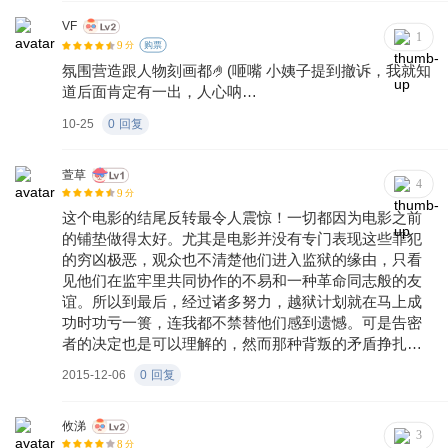
VF
1
9
分
购票
氛围营造跟人物刻画都🤌(咂嘴 小姨子提到撤诉，我就知
道后面肯定有一出，人心呐…
10-25
0
回复
萱草
4
9
分
这个电影的结尾反转最令人震惊！一切都因为电影之前
的铺垫做得太好。尤其是电影并没有专门表现这些罪犯
的穷凶极恶，观众也不清楚他们进入监狱的缘由，只看
见他们在监牢里共同协作的不易和一种革命同志般的友
谊。所以到最后，经过诸多努力，越狱计划就在马上成
功时功亏一篑，连我都不禁替他们感到遗憾。可是告密
者的决定也是可以理解的，然而那种背叛的矛盾挣扎在
他的余生又会怎样折磨着他呢？唉，特别令人感叹的结
2015-12-06
0
回复
局。
攸涕
3
8
分