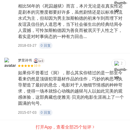
相比56年的《死囚越狱》而言，本片无论是在真实性还
是剧本的完整度都要好许多，虽然剧情还是以标准的流
水式为主，但却因为男主加斯帕德的初来乍到而埋下对
友谊及信任的人道思考，当下社会催生出的经典结局令
人震撼，可怜加斯帕德因为善良而被泯灭于人性之下，
着实是对时事病态的一种有力回击...
2018-03-27
0
回复
梦里诗书
2
10
分
如果你不曾看过《洞》，那么其实你错过的是一部至今
看来仍然是顶级犯罪题材作品的佳作，巧妙的构思与执
导塑造了最好的悬念，电影对于人物细节情感的种种苛
求，使得一场本就惊心动魄的越狱与人以如此完美的观
感体验，这部典藏也使雅克·贝克的电影生涯画上了一个
圆满的句号。
2015-07-03
0
回复
打开App，查看全部
25
个短评