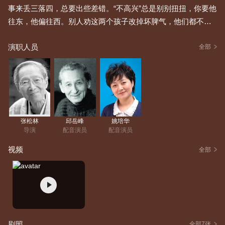
事来丢三落四，总要出些差错。“不高兴”总是别别扭扭，你要他
往东，他偏往西。别人劝这两个孩子改掉坏脾气，他们都不以
为然，为帮他们改正缺点，暂时把他俩变成了大人。“没头脑”当
演职人员
了工程师，“不高兴”做了演员。“没头脑”设计了一座999层高的
全部
少年宫大楼，楼造好后，才想起没设计电梯，结果孩子们为了
在这个大楼上看戏，要带着铺盖、干粮爬一个月的楼梯，这不
但害了别人，也害了设计师自己，因为“没头脑”也参加了少年宫
开幕式。 海报“不高兴”在开幕式这天演“武松打虎”，他扮演老
虎，戏演到紧要关头，他的老脾气又来了，本来老虎应该被武
张松林
邱岳峰
姚培华
松打死，可是他偏不高兴死，反而把武松打得东逃西躲，二人
导演
配音演员
配音演员
一直打到台下。台下的“没头脑”正看得纳闷，“不高兴”却打到了
视频
全部
他的身上，于是“没头脑”在前边跑，“不高兴”在后边追，两个人
从楼上滚到楼下，跌得腰酸背疼。通过这次教训，两个人决心
改正自己的缺点。他们仍旧变回到儿童时代。担任出版社编辑
时，任溶溶经常要到少年宫给小朋友讲故事。他本来讲的都是
翻译故事，没想到讲得多了，自己头脑里也跑出了一些故事。
一次在少年宫和小朋友在一起的时候，《没头脑和不高兴》的
剧照
全部7张