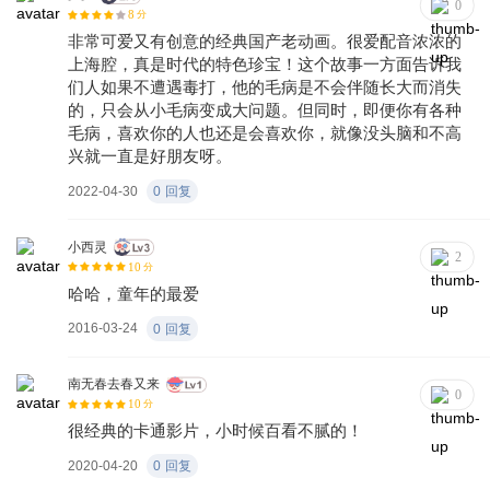
0
8
分
非常可爱又有创意的经典国产老动画。很爱配音浓浓的
上海腔，真是时代的特色珍宝！这个故事一方面告诉我
们人如果不遭遇毒打，他的毛病是不会伴随长大而消失
的，只会从小毛病变成大问题。但同时，即便你有各种
毛病，喜欢你的人也还是会喜欢你，就像没头脑和不高
兴就一直是好朋友呀。
2022-04-30
0
回复
小西灵
2
10
分
哈哈，童年的最爱
2016-03-24
0
回复
南无春去春又来
0
10
分
很经典的卡通影片，小时候百看不腻的！
2020-04-20
0
回复