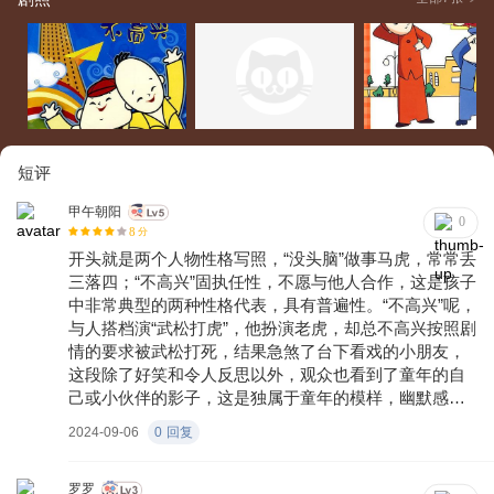
故事突然浮现在任溶溶的脑海里，小朋友们也特别喜欢 。《 少
年文艺》编辑钱景文听说了这个故事，约任溶溶写下来。任溶
溶在咖啡馆里用了半个小时便写出了5000多字。上海美术电影
制片厂的同志也找到任溶溶，希望把这个故事改编拍成美术
片，任溶溶本身就是电影迷，所以当时马上答应了 。《没头脑
和不高兴》是1962年 上海电影专科学校动画专业毕业班的毕业
短评
之作 。而导演张松林则是这个班级的班主任。张松林带领全班
30多个同学历时4个月完成了该作。张松林鼓励学生们去天马行
甲午朝阳
0
8
分
空地想象，让学生们参与每个造型和背景风格的设计 。全班学
开头就是两个人物性格写照，“没头脑”做事马虎，常常丢
生每人分画5至10个镜头 。
三落四；“不高兴”固执任性，不愿与他人合作，这是孩子
中非常典型的两种性格代表，具有普遍性。“不高兴”呢，
与人搭档演“武松打虎”，他扮演老虎，却总不高兴按照剧
情的要求被武松打死，结果急煞了台下看戏的小朋友，
这段除了好笑和令人反思以外，观众也看到了童年的自
己或小伙伴的影子，这是独属于童年的模样，幽默感十
足又不失童趣。
2024-09-06
0
回复
罗罗