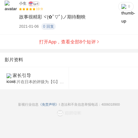
小生
0
10
分
故事很精彩ヾ(✿ﾟ▽ﾟ)ノ期待翻映
2021-01-06
0
回复
打开App，查看全部
8
个短评
影片资料
家长引导
本片在日本的评级为【G】，适合任何年龄观看。
影视行业信息
《免责声明》
I 违法和不良信息举报电话：4006018900