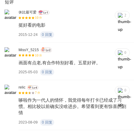
短评
休比最可爱
2
10
分
挺好看的电影
2015-12-24
0
回复
MissY_5215
0
10
分
画面有点老,有合作特别好看。五星好评。
2025-05-03
0
回复
relic
0
7
分
哆啦作为一代人的情怀，我觉得每年打卡已经成了习
惯。相比较以前确实没啥进步。希望看到更有惊喜的剧
情
2023-08-09
0
回复