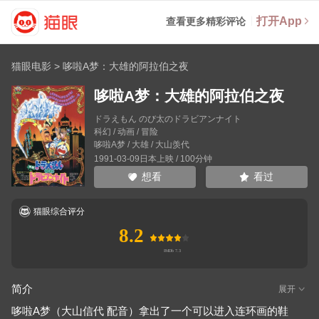
打开App
查看更多精彩评论
猫眼电影
>
哆啦A梦：大雄的阿拉伯之夜
哆啦A梦：大雄的阿拉伯之夜
ドラえもん のび太のドラビアンナイト
科幻 / 动画 / 冒险
哆啦A梦
/
大雄
/
大山羡代
1991-03-09日本上映 / 100分钟
看过
想看
猫眼综合评分
8.2
简介
展开
哆啦A梦（大山信代 配音）拿出了一个可以进入连环画的鞋