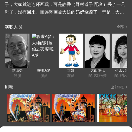
子，大家跳进连环画玩，可是静香（野村道子 配音）丢了一只
鞋子，没有回来。而连环画被大雄的妈妈烧毁了。于是，大家
必须去古代的阿拉伯，寻找童话与现实有衔接的地方，找寻静
演职人员
香的下落。静香是被奴隶贩子拐走了，而大家先是遭遇四十大
全部
盗，哆啦A梦的口袋也被偷了，然后大家在海上遭遇暴风雨，拣
回一条命被冲到了大沙漠，只能在一望无际的沙漠里艰辛的寻
找静香的下落。沙漠里，大家经受着常人无法忍受的困难，大
雄严重中暑昏迷，小夫屡屡看到幻像。他们后来发现了一个黄
金宫，国王是《一千零一夜》里的风云人物水手辛伯达，他有
芝山努
哆啦A梦
大雄
大山羡代
小原 乃梨
着大魔神，神灯，飞毯等许多不可思议的，只会出现在《一千
导演
演员
演员
配: 哆啦A梦
配: 野比大
零一夜》童话故事里的道具。他为什么会有这些东西？面对想
剧照
全部3张
抢夺黄金宫的奴隶贩子和四十大盗，大雄一行人将如何化险为
夷……大山信代、小原乃梨子、野村道子、立壁和也、肝付兼
太