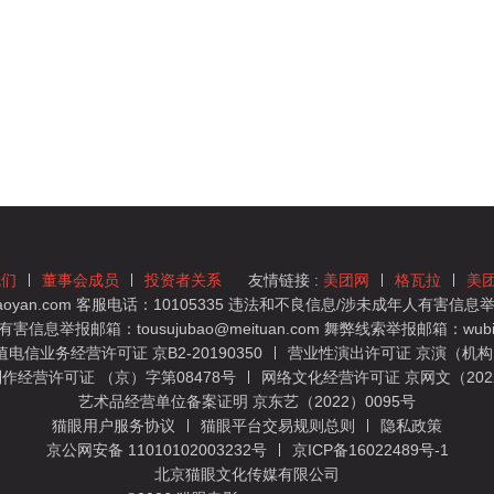
我们
董事会成员
投资者关系
友情链接 :
美团网
格瓦拉
美
yan.com 客服电话：10105335 违法和不良信息/涉未成年人有害信息举报
息举报邮箱：tousujubao@meituan.com 舞弊线索举报邮箱：wubiju
信业务经营许可证 京B2-20190350
营业性演出许可证 京演（机构）
作经营许可证 （京）字第08478号
网络文化经营许可证 京网文（2022）
艺术品经营单位备案证明 京东艺（2022）0095号
猫眼用户服务协议
猫眼平台交易规则总则
隐私政策
京公网安备 11010102003232号
京ICP备16022489号-1
北京猫眼文化传媒有限公司