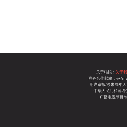
关于猫眼 :
关于
商务合作邮箱：v@mao
用户举报/涉未成年人有害信
中华人民共和国增值电
广播电视节目制
猫眼电影