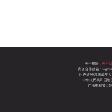
关于猫眼 :
关于
商务合作邮箱：v@mao
用户举报/涉未成年人有害信
中华人民共和国增值电
广播电视节目制
猫眼电影