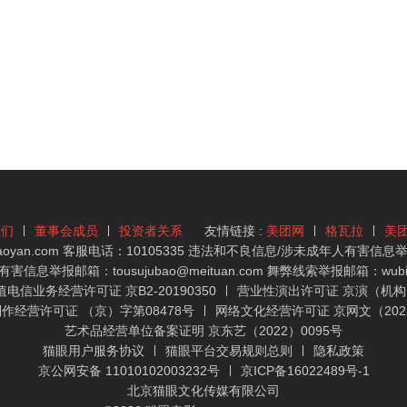
我们
董事会成员
投资者关系
友情链接 :
美团网
格瓦拉
美
yan.com 客服电话：10105335 违法和不良信息/涉未成年人有害信息举报
息举报邮箱：tousujubao@meituan.com 舞弊线索举报邮箱：wubiju
信业务经营许可证 京B2-20190350
营业性演出许可证 京演（机构）
作经营许可证 （京）字第08478号
网络文化经营许可证 京网文（2022）
艺术品经营单位备案证明 京东艺（2022）0095号
猫眼用户服务协议
猫眼平台交易规则总则
隐私政策
京公网安备 11010102003232号
京ICP备16022489号-1
北京猫眼文化传媒有限公司