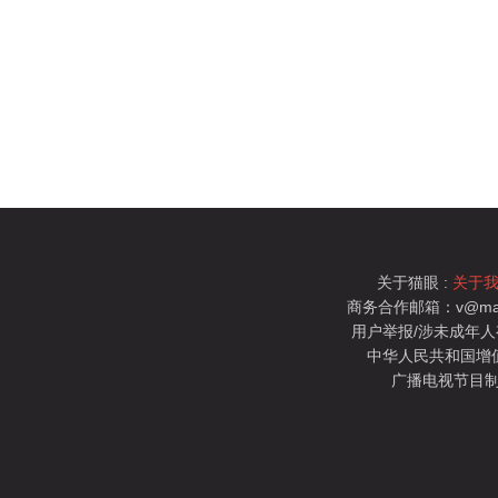
关于猫眼 :
关于
商务合作邮箱：v@mao
用户举报/涉未成年人有害信
中华人民共和国增值电
广播电视节目制
猫眼电影