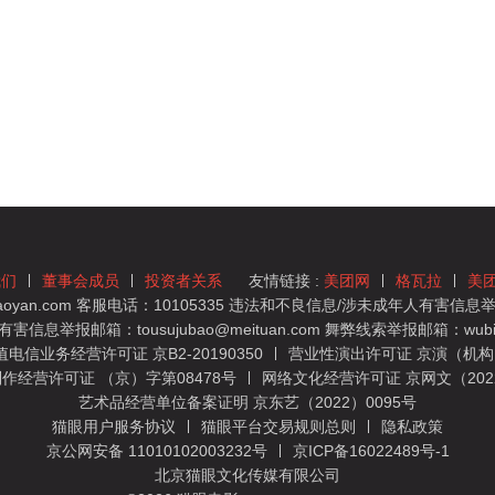
我们
董事会成员
投资者关系
友情链接 :
美团网
格瓦拉
美
yan.com 客服电话：10105335 违法和不良信息/涉未成年人有害信息举报
息举报邮箱：tousujubao@meituan.com 舞弊线索举报邮箱：wubiju
信业务经营许可证 京B2-20190350
营业性演出许可证 京演（机构）
作经营许可证 （京）字第08478号
网络文化经营许可证 京网文（2022）
艺术品经营单位备案证明 京东艺（2022）0095号
猫眼用户服务协议
猫眼平台交易规则总则
隐私政策
京公网安备 11010102003232号
京ICP备16022489号-1
北京猫眼文化传媒有限公司