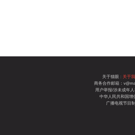
关于猫眼 :
关于
商务合作邮箱：v@mao
用户举报/涉未成年人有害信
中华人民共和国增值电
广播电视节目制
猫眼电影