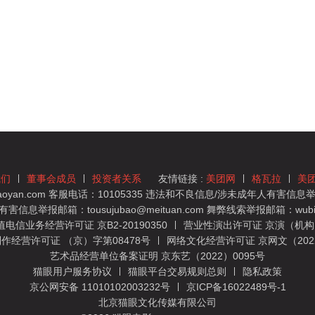
我们
董事会成员
投资者关系
友情链接 :
美团网
格瓦拉
美
yan.com 客服电话：10105335 违法和不良信息/涉未成年人有害信息举报
息举报邮箱：tousujubao@meituan.com 舞弊线索举报邮箱：wubiju
信业务经营许可证 京B2-20190350
营业性演出许可证 京演（机构）
作经营许可证 （京）字第08478号
网络文化经营许可证 京网文（2022）
艺术品经营单位备案证明 京东艺（2022）0095号
猫眼用户服务协议
猫眼平台交易规则总则
隐私政策
京公网安备 11010102003232号
京ICP备16022489号-1
北京猫眼文化传媒有限公司