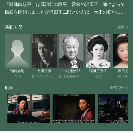
『殺陣師段平』は鴈治郎の段平、雷蔵の沢田正二郎によって
撮影を開始しましたが沢田正二郎といえば、大正の初年に演
劇活動が芸術に偏して大衆から離反するのを嫌って「時代よ
演职人员
りも半歩前進」をモットーに“新国劇”を創立し、一連の剣戟も
全部
のを一つの方向として取り上げた日本演劇史上の偉大な人物
です。 現在の新国劇をあずかる、辰巳柳太郎、島田正吾はそ
の門下であり、先般逝去した大河内伝次郎も沢正の門弟、大
友柳太朗は辰巳柳太郎の門下ですから、沢正の孫弟子にあた
るわけで、時代劇人にとっては忘れることの出来ない偉大な
瑞穂春海
市川雷藏
中村雁治郎
瑳峨三智子
深田龙生
人です。この沢田正二郎に扮する雷蔵は、沢正ゆかりの人々
导演
饰: Shojiro Sawada
饰: Danpei Ichikawa (as Ganjirô Nakamura)
演员
饰: Okiku
から、ありし日の沢正面影をつたえ聞くなどして眼鏡をかけ
剧照
全部13张
た扮装も凝りにこっての大熱演を見せています。この雷蔵と
共演するのが、『青葉城の鬼』でデヴューした高田浩吉の愛
娘高田美和さんで、段平の養女に扮して可憐な姿を見せてい
ます。