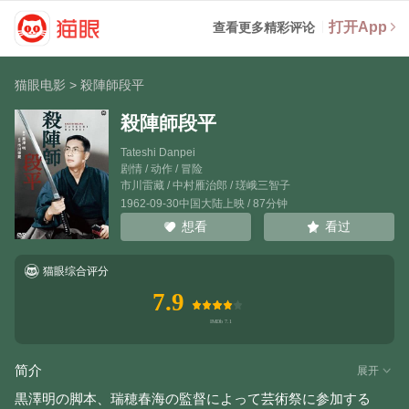
打开App
查看更多精彩评论
猫眼电影
>
殺陣師段平
殺陣師段平
Tateshi Danpei
剧情 / 动作 / 冒险
市川雷藏
/
中村雁治郎
/
瑳峨三智子
1962-09-30中国大陆上映 / 87分钟
看过
想看
猫眼综合评分
7.9
简介
展开
黒澤明の脚本、瑞穂春海の監督によって芸術祭に参加する