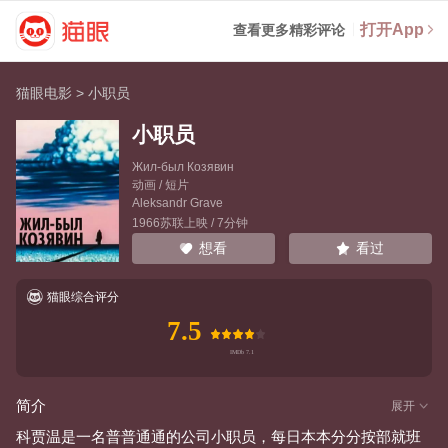
打开App
查看更多精彩评论
猫眼电影
>
小职员
小职员
Жил-был Козявин
动画 / 短片
Aleksandr Grave
1966苏联上映 / 7分钟
看过
想看
猫眼综合评分
7.5
简介
展开
科贾温是一名普普通通的公司小职员，每日本本分分按部就班