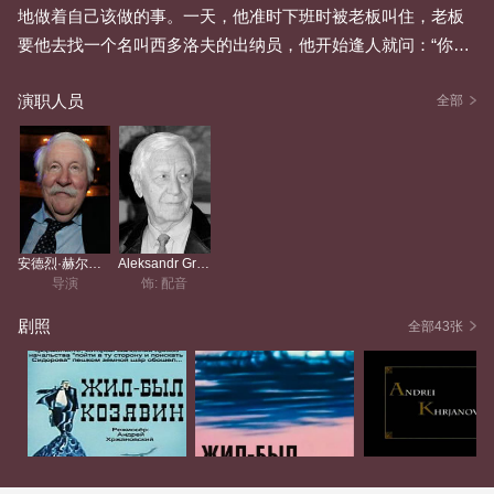
地做着自己该做的事。一天，他准时下班时被老板叫住，老板
要他去找一个名叫西多洛夫的出纳员，他开始逢人就问：“你见
到西多洛夫了吗？一个已经到了的出纳员。”众人皆摇头。于
演职人员
是，为了做好老板所交代的事，他从公司找到周围的每一个角
全部
度，又找到全世界每一个角落，虽然最终一无所获，但他觉得
总算给老板有了交代。返回公司后，他继续之前每天都在做的
事，一如既往地老老实实。
安德烈·赫尔扎诺夫斯基
Aleksandr Grave
导演
饰: 配音
剧照
全部43张