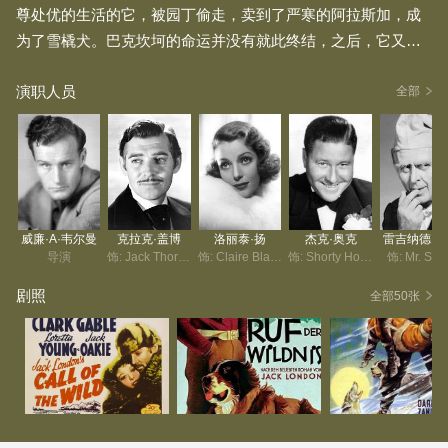
尊处优的生活的它，被园丁偷走，卖到了严寒的阿拉斯加，成
为了雪橇犬。巴克坎坷的命运并没有就此终结，之后，它又辗
转经历了好几个主人，他们残暴而又冷酷的对待巴克。不仅如
演职人员
此，巴克在狗群中也为了保住自己的地位而经历了巨大的挑
全部
战。 这一次，约翰（克拉克·盖博 Clark Gable 饰）成为了巴克
的新主人，幸运的是，约翰是一个善良的男人，他不仅非常温
柔的对待巴克，还治好了它伤痕累累的身体。随着时间的推
移，一人一狗之间产生了坚实的友谊。然而，在一场意外中，
巴克被印第安人杀死了，愤怒的巴克失去了理智，它要为自己
威廉·A·韦尔曼
克拉克·盖博
洛丽泰·扬
杰克·奥克
雷吉纳德·
的主人报仇。
导演
饰: Jack Thornton
饰: Claire Blake
饰: Shorty Hoolihan
饰: Mr. Smi
剧照
全部50张