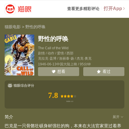
打开App
查看更多精彩评论
猫眼电影
>
野性的呼唤
野性的呼唤
The Call of the Wild
剧情 / 动作 / 爱情 / 西部
克拉克·盖博
/
洛丽泰·扬
/
杰克·奥克
1946-06-13中国大陆上映 / 95分钟
看过
想看
猫眼综合评分
7.8
简介
展开
巴克是一只骨骼壮硕身材强壮的狗，本来在大法官家里过着养