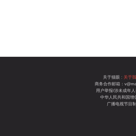
关于猫眼 :
关于
商务合作邮箱：v@mao
用户举报/涉未成年人有害信
中华人民共和国增值电
广播电视节目制
猫眼电影