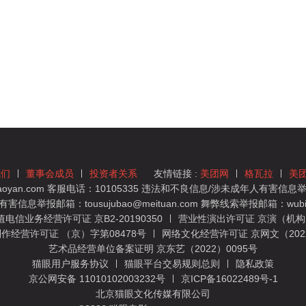
我们
董事会成员
投资者关系
友情链接 :
美团网
格瓦拉
美
yan.com 客服电话：10105335 违法和不良信息/涉未成年人有害信息举报
息举报邮箱：tousujubao@meituan.com 舞弊线索举报邮箱：wubiju
信业务经营许可证 京B2-20190350
营业性演出许可证 京演（机构）
作经营许可证 （京）字第08478号
网络文化经营许可证 京网文（2022）
艺术品经营单位备案证明 京东艺（2022）0095号
猫眼用户服务协议
猫眼平台交易规则总则
隐私政策
京公网安备 11010102003232号
京ICP备16022489号-1
北京猫眼文化传媒有限公司