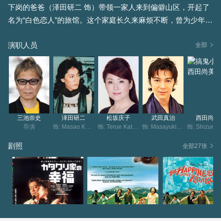
下岗的爸爸（泽田研二 饰）带领一家人来到偏僻山区，开起了
名为“白色恋人”的旅馆。这个家庭长久来麻烦不断，曾为少年犯
的儿子（武田真治 饰），离异后带着小孩回娘家的女儿（西田
演职人员
尚美 饰），因此爸爸希望通过开办旅馆将全家人团结在一起。
全部
盖在交通不便的山区的旅馆鲜少游人，好不容易盼来的客人却
在房间内离奇死亡。为了保住旅馆，一家人决定将尸体偷偷埋
掉。但不久又有客人死在这里，接二连三的死亡和随之发生的
离奇事件让全家疲惫不堪。“白色恋人”的未来如何？一家人能否
继续团结在一起呢？
三池崇史
泽田研二
松坂庆子
武田真治
西田尚美
导演
饰: Masao Katakuri
饰: Terue Katakuri
饰: Masayuki Katakuri
饰: 
剧照
全部27张