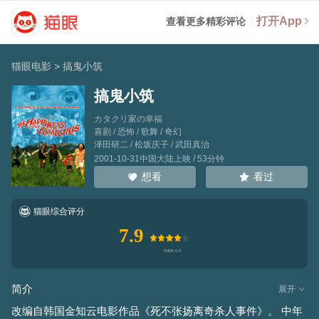
打开App
查看更多精彩评论
猫眼电影
>
搞鬼小筑
搞鬼小筑
カタクリ家の幸福
喜剧 / 恐怖 / 歌舞 / 奇幻
泽田研二
/
松坂庆子
/
武田真治
2001-10-31中国大陆上映 / 53分钟
看过
想看
猫眼综合评分
7.9
简介
展开
改编自韩国金知云电影作品《死不张扬离奇杀人事件》。 中年