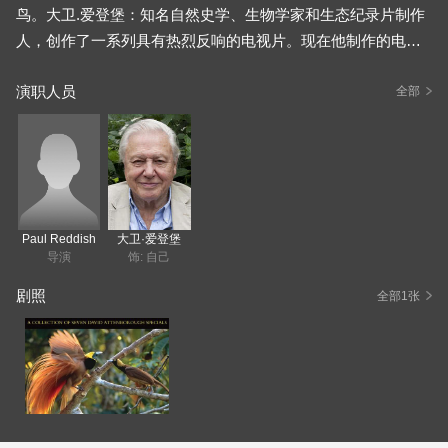
鸟。大卫.爱登堡：知名自然史学、生物学家和生态纪录片制作
人，创作了一系列具有热烈反响的电视片。现在他制作的电视
片已成为众多生态，影视爱好者观赏、收藏的顶级佳作，同样
演职人员
在学术上也是各院校，科研机构用于教学和研究的必备资料。
全部
Paul Reddish
大卫·爱登堡
导演
饰: 自己
剧照
全部1张