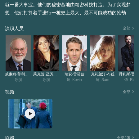
就一番大事业。他们的秘密基地由精密科技打造。为了实现梦
想，他们打算着手进行一桩史上最大、最不可能成功的抢劫
案。然而，他们都只是纸上谈兵，从未真正实施过抢劫。直到
演职人员
收到英籍杀手李欧寄来的黑函，他们才发现自己已卷入一桩千
全部
万美元的巨额抢劫案。此时，他们要计划的不是如何抢钱，而
是如何熬过今晚……
威廉姆·菲利普斯
莱克茜·亚历山大
瑞安·雷诺兹
克莉丝汀·布丝
乔利斯·贾
导演
导演
饰: Kevin
饰: Sam
饰: Rob
视频
全部
剧照
全部4张