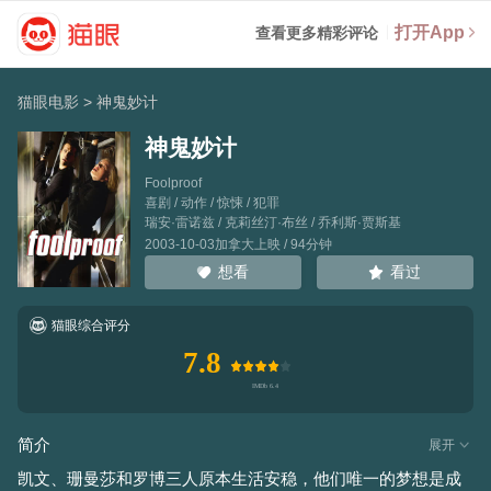
打开App
查看更多精彩评论
猫眼电影
>
神鬼妙计
神鬼妙计
Foolproof
喜剧 / 动作 / 惊悚 / 犯罪
瑞安·雷诺兹
/
克莉丝汀·布丝
/
乔利斯·贾斯基
2003-10-03加拿大上映 / 94分钟
看过
想看
猫眼综合评分
7.8
简介
展开
凯文、珊曼莎和罗博三人原本生活安稳，他们唯一的梦想是成