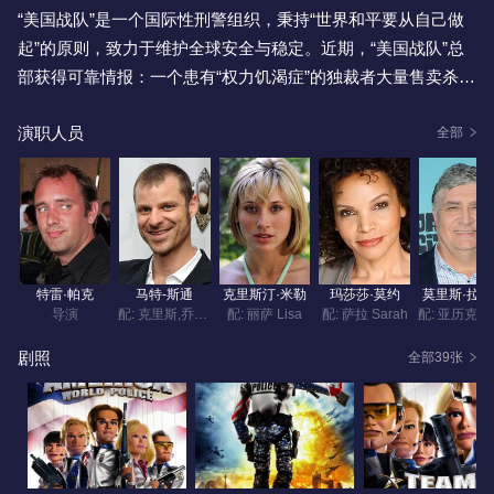
“美国战队”是一个国际性刑警组织，秉持“世界和平要从自己做
起”的原则，致力于维护全球安全与稳定。近期，“美国战队”总
部获得可靠情报：一个患有“权力饥渴症”的独裁者大量售卖杀伤
性武器给世界各地的恐怖组织，导致全球陷入恐慌。于是，“美
演职人员
国战队”怀着强烈使命感投入拯救世界的行动。为渗透恐怖组织
全部
内部，战队破格吸纳新成员——百老汇新晋演员盖瑞·约翰斯
顿，他凭借表演天赋执行秘密间谍任务。在战队司令官斯鲍茨
伍德以及队员克里斯、莎拉、莉莎和乔的协助下，盖瑞混入一
个军火交易商的隐匿处，发现恐怖分子的阴谋已开始实施。从
开罗的金字塔到巴拿马运河，“美国战队”足迹遍布全球，最终在
特雷·帕克
马特-斯通
克里斯汀·米勒
玛莎莎·莫约
莫里斯·拉
东亚某小国的主席宫发现进行秘密军火买卖的正是该独裁者。
导演
配: 克里斯,乔治·克鲁尼,丹尼·格洛弗,伊桑·霍克,马特•达蒙,其他 Chris,George Clooney,Danny
配: 丽萨 Lisa
配: 萨拉 Sarah
面对这个对权力痴迷的领导人，“美国战队”不顾危险，全力阻止
剧照
全部39张
其颠覆世界的阴谋。
这是一部传统的提线木偶动画片，把木偶戏拍成电影，以此讽
刺美国称霸世界、统治全球的野心。影片主角是一群美国大兵
组成的“美国战队”，他们环游世界对抗恐怖分子和邪恶势力，是