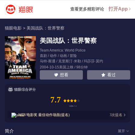
打开App
查看更多精彩评论
猫眼电影
>
美国战队：世界警察
美国战队：世界警察
Team America: World Police
喜剧 / 动作 / 动画 / 冒险
马特-斯通
/
克里斯汀·米勒
/
玛莎莎·莫约
2004-10-15美国上映 / 98分钟
看过
想看
猫眼综合评分
7.7
MTV电影奖
最佳动作场面(提名)
3
次提名
简介
展开