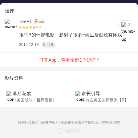
一部超级搞笑的保护世界文明的作品。从动作影片的角度看，
短评
《美国战队：世界警察》的故事设定极为循规蹈矩，奇妙之处
在于影片角色全由牵线木偶饰演，幕后制作团队是《南方公
毛子MT
3
园》的原班人马。尽管是木偶，导演特雷·帕克仍赋予它们人的
8
分
很牛B的一部电影，影射了很多~而且居然还有床戏…
性格特征：乔来自内布拉斯加州立大学，曾是球队四分卫，是
天生的领导人才；莎拉毕业于伯克利学院，对事物有敏锐的感
2015-12-13
0
回复
知和洞察能力；克里斯是来自底特律的自由搏击专家；莉莎曾
在普林斯顿大学主修心理学，专门研究恐怖分子的犯罪心理，
打开App，查看全部
1
个短评
再加上新入队的盖瑞，组成了这个世界级顶尖警察队伍。他们
在指挥官鲍茨伍德的带领下，为“世界和平”忙碌奔波。不过，由
影片资料
于故事中最大的反派是现实世界的金正日，影片在世界各地的
公映遇到了障碍。
幕后花絮
家长引导
《美国战队：世界警察》中的角色清一色由牵线木偶来饰演，而其幕后制作则是《南方公园》的原班人马。虽然是木偶，导演崔·帕克同样赋予给它们人的性格特征。
本片在美国的评级为【R】，未满18岁的观众需在家长的陪同下观看。
影视行业信息
《免责声明》
I 违法和不良信息举报电话：4006018900